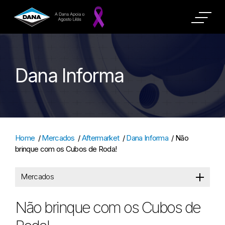
Dana Informa
Home
/
Mercados
/
Aftermarket
/
Dana Informa
/
Não
brinque com os Cubos de Roda!
Mercados
Não brinque com os Cubos de