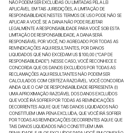
NÃO PODEM SER EXCLUÍDAS OU LIMITADAS PELA LEI
APLICÁVEL. EM TAIS JURISDIÇÕES, A LIMITAÇÃO DE
RESPONSABILIDADE NESTES TERMOS DE USO PODE NÃO SE
APLICAR A VOCÊ. SE A DANA NÃO PODE REJEITAR
LEGALMENTE A RESPONSABILIDADE PARA VOCÊ SOB ESTA
LIMITAÇÃO DE RESPONSABILIDADE, A DANA SERÁ
RESPONSÁVEL POR VOCÊ, NO AGREGADO POR TODAS AS
REIVINDICAÇÕES AQUI RESULTANTES, POR DANOS
LIQUIDADOS QUE NÃO EXCEDAM US $ 100,00 (“CAP DE
RESPONSABILIDADE”). NESSE CASO, VOCÊ RECONHECE E
CONCORDA QUE OS DANOS EXCLUÍDOS POR TODAS AS
RECLAMAÇÕES AQUI RESULTANTES NÃO PODEM SER
CALCULADOS COM CERTEZA RAZOÁVEL. VOCÊ CONCORDA
AINDA QUE O CAP DE RESPONSABILIDADE REPRESENTA (I)
UMA APROXIMAÇÃO RAZOÁVEL DOS DANOS EXCLUÍDOS
QUE VOCÊ IRÁ SOFRER POR TODAS AS REIVINDICAÇÕES
DECORRENTES AQUI E QUE TAIS DANOS LIQUIDADOS NÃO
CONSTITUEM UMA PENA EXCLUÍDA, QUE VOCÊ IRÁ SOFRER
POR TODAS AS REIVINDICAÇÕES DECORRENTES AQUI E QUE
TAIS DANOS LIQUIDADOS NÃO CONSTITUEM UMA
PENALIDADE, E (II) OS EXCLUÍDOS PARA VOCÊ. EM CONEXÃO