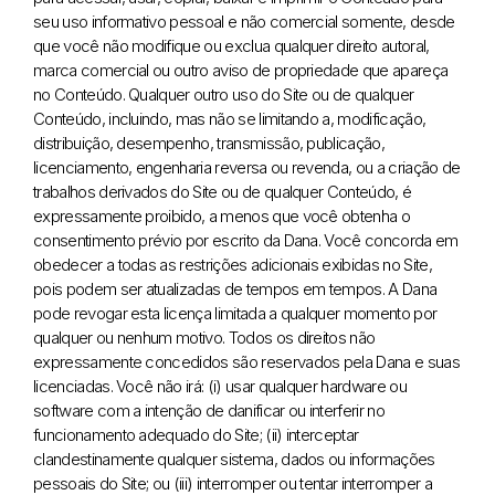
seu uso informativo pessoal e não comercial somente, desde
que você não modifique ou exclua qualquer direito autoral,
marca comercial ou outro aviso de propriedade que apareça
no Conteúdo. Qualquer outro uso do Site ou de qualquer
Conteúdo, incluindo, mas não se limitando a, modificação,
distribuição, desempenho, transmissão, publicação,
licenciamento, engenharia reversa ou revenda, ou a criação de
trabalhos derivados do Site ou de qualquer Conteúdo, é
expressamente proibido, a menos que você obtenha o
consentimento prévio por escrito da Dana. Você concorda em
obedecer a todas as restrições adicionais exibidas no Site,
pois podem ser atualizadas de tempos em tempos. A Dana
pode revogar esta licença limitada a qualquer momento por
qualquer ou nenhum motivo. Todos os direitos não
expressamente concedidos são reservados pela Dana e suas
licenciadas. Você não irá: (i) usar qualquer hardware ou
software com a intenção de danificar ou interferir no
funcionamento adequado do Site; (ii) interceptar
clandestinamente qualquer sistema, dados ou informações
pessoais do Site; ou (iii) interromper ou tentar interromper a