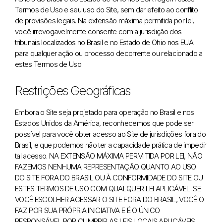
Termos de Uso e seu uso do Site, sem dar efeito ao conflito
de provisões legais. Na extensão máxima permitida por lei,
você irrevogavelmente consente com a jurisdição dos
tribunais localizados no Brasil e no Estado de Ohio nos EUA
para qualquer ação ou processo decorrente ou relacionado a
estes Termos de Uso.
Restrições Geográficas
Embora o Site seja projetado para operação no Brasil e nos
Estados Unidos da América, reconhecemos que pode ser
possível para você obter acesso ao Site de jurisdições fora do
Brasil, e que podemos não ter a capacidade prática de impedir
tal acesso. NA EXTENSÃO MÁXIMA PERMITIDA POR LEI, NÃO
FAZEMOS NENHUMA REPRESENTAÇÃO QUANTO AO USO
DO SITE FORA DO BRASIL OU À CONFORMIDADE DO SITE OU
ESTES TERMOS DE USO COM QUALQUER LEI APLICÁVEL. SE
VOCÊ ESCOLHER ACESSAR O SITE FORA DO BRASIL, VOCÊ O
FAZ POR SUA PRÓPRIA INICIATIVA E É O ÚNICO
RESPONSÁVEL POR CUMPRIR AS LEIS LOCAIS APLICÁVEIS.