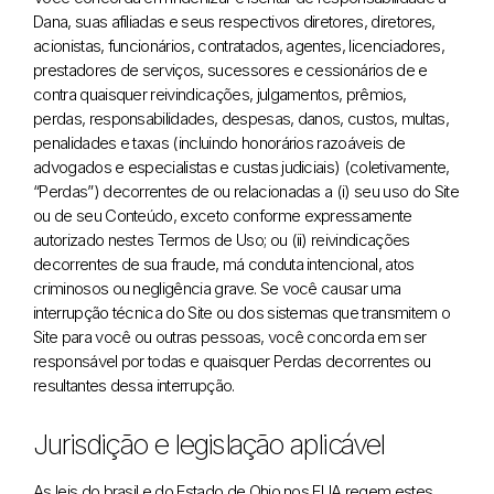
Dana, suas afiliadas e seus respectivos diretores, diretores,
acionistas, funcionários, contratados, agentes, licenciadores,
prestadores de serviços, sucessores e cessionários de e
contra quaisquer reivindicações, julgamentos, prêmios,
perdas, responsabilidades, despesas, danos, custos, multas,
penalidades e taxas (incluindo honorários razoáveis ​​de
advogados e especialistas e custas judiciais) (coletivamente,
“Perdas”) decorrentes de ou relacionadas a (i) seu uso do Site
ou de seu Conteúdo, exceto conforme expressamente
autorizado nestes Termos de Uso; ou (ii) reivindicações
decorrentes de sua fraude, má conduta intencional, atos
criminosos ou negligência grave. Se você causar uma
interrupção técnica do Site ou dos sistemas que transmitem o
Site para você ou outras pessoas, você concorda em ser
responsável por todas e quaisquer Perdas decorrentes ou
resultantes dessa interrupção.
Jurisdição e legislação aplicável
As leis do brasil e do Estado de Ohio nos EUA regem estes