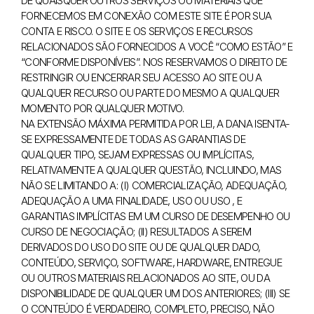
DE QUAISQUER OUTROS SERVIÇOS OU MATERIAIS QUE
FORNECEMOS EM CONEXÃO COM ESTE SITE É POR SUA
CONTA E RISCO. O SITE E OS SERVIÇOS E RECURSOS
RELACIONADOS SÃO FORNECIDOS A VOCÊ “COMO ESTÃO” E
“CONFORME DISPONÍVEIS”. NOS RESERVAMOS O DIREITO DE
RESTRINGIR OU ENCERRAR SEU ACESSO AO SITE OU A
QUALQUER RECURSO OU PARTE DO MESMO A QUALQUER
MOMENTO POR QUALQUER MOTIVO.
NA EXTENSÃO MÁXIMA PERMITIDA POR LEI, A DANA ISENTA-
SE EXPRESSAMENTE DE TODAS AS GARANTIAS DE
QUALQUER TIPO, SEJAM EXPRESSAS OU IMPLÍCITAS,
RELATIVAMENTE A QUALQUER QUESTÃO, INCLUINDO, MAS
NÃO SE LIMITANDO A: (I) COMERCIALIZAÇÃO, ADEQUAÇÃO,
ADEQUAÇÃO A UMA FINALIDADE, USO OU USO , E
GARANTIAS IMPLÍCITAS EM UM CURSO DE DESEMPENHO OU
CURSO DE NEGOCIAÇÃO; (II) RESULTADOS A SEREM
DERIVADOS DO USO DO SITE OU DE QUALQUER DADO,
CONTEÚDO, SERVIÇO, SOFTWARE, HARDWARE, ENTREGUE
OU OUTROS MATERIAIS RELACIONADOS AO SITE, OU DA
DISPONIBILIDADE DE QUALQUER UM DOS ANTERIORES; (III) SE
O CONTEÚDO É VERDADEIRO, COMPLETO, PRECISO, NÃO