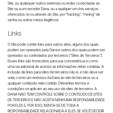
Site, ou quaisquer outros sistemas ou redes conectadas ao
Site ou a um servidor Dana, ou a qualquer um dos serviços
oferecidos no ou através do Site, por “hacking”, “mining” de
senha ou outros meios ilegítimos.
Links
O Site pode conter links para outros sites, alguns dos quais
podem ser operados pela Dana e outros dos quais podem ser
operados ou controlados por terceiros (“Sites de Terceiros”).
Esses links são fornecidos para sua conveniência e como
uma via adicional de acesso às informações neles contidas. A
inclusão de links para sites de terceiros não é, e não deve ser
vista, como um endosso da Dana ao site de terceiros ou a
qualquer conteúdo nele contido. Diferentes termos e
condições se aplicam ao seu uso de sites de terceiros. A
DANA NÃO TEM CONTROLE SOBRE O CONTEÚDO DE SITES
DE TERCEIROS E NÃO ACEITA NENHUMA RESPONSABILIDADE
POR ELES E, POR ISSO, ISENTA-SE DE TODA A
RESPONSABILIDADE RELACIONADA A ELES. SE VOCÊ DECIDIR