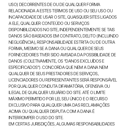
USO) DECORRENTES DE OU DE QUALQUER FORMA
RELACIONADA A ESTES TERMOS DE USO OU SEU USO OU
INCAPACIDADE DE USAR O SITE, QUAISQUER SITES LIGADOS
A ELE, QUALQUER CONTEÚDO OU SERVIÇOS
DISPONIBILIZADOS NO SITE, INDEPENDENTEMENTE SE TAIS
DANOS SÃO BASEADOS EM CONTRATO, DELITO (INCLUINDO
NEGLIGÊNCIA), RESPONSABILIDADE ESTRITA OU DE OUTRA
FORMA, MESMO SE A DANA OU QUALQUER DE SEUS
FORNECEDORES TIVER SIDO AVISADA DA POSSIBILIDADE DE
DANOS (COLETIVAMENTE, OS “DANOS EXCLUÍDOS E
ESPECIFICADOS”). CONCORDA QUE NEM A DANA NEM
QUALQUER DE SEUS PRESTADORES DE SERVIÇOS,
LICENCIADORES OU REPRESENTANTES SERÁ RESPONSÁVEL
POR QUALQUER CONDUTA DIFAMATÓRIA, OFENSIVA OU
ILEGAL DE QUALQUER USUÁRIO DO SITE. ATÉ O LIMITE
MÁXIMO PERMITIDO POR LEI, SEU ÚNICO E O RECURSO
EXCLUSIVO PARA QUALQUER UMA DAS RECLAMAÇÕES
ACIMA OU QUALQUER DISPUTA COM A DANA É
INTERROMPER O USO DO SITE.
EM CERTAS JURISDIÇÕES, ALGUMAS RESPONSABILIDADES