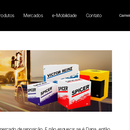
rodutos
Mercados
e-Mobilidade
Contato
Carrei
mercado de reposição. E não esqueça: se é Dana, então