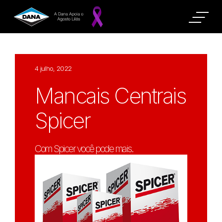
4 julho, 2022
Mancais Centrais
Spicer
Com Spicer você pode mais.