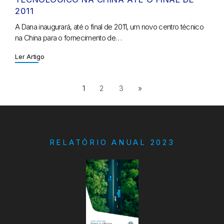
2011
A Dana inaugurará, até o final de 2011, um novo centro técnico
na China para o fornecimento de…
Ler Artigo
1
2
3
»
RELATÓRIO ANUAL 2023