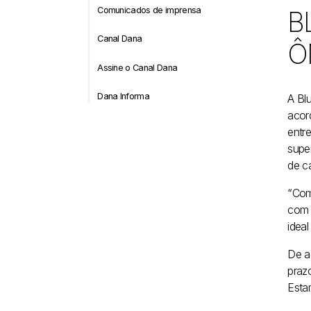
Comunicados de imprensa
B
Canal Dana
Ô
Assine o Canal Dana
Dana Informa
A Bl
acor
entr
supe
de c
“Com
com 
ideal
De a
praz
Esta