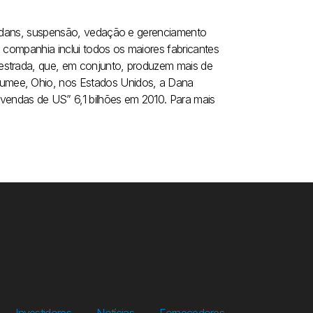
cardans, suspensão, vedação e gerenciamento
a companhia inclui todos os maiores fabricantes
estrada, que, em conjunto, produzem mais de
umee, Ohio, nos Estados Unidos, a Dana
endas de US” 6,1 bilhões em 2010. Para mais
Investidores
Notícias
Fornecedores