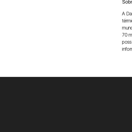
Sobr
A Da
térm
mund
70 m
poss
info