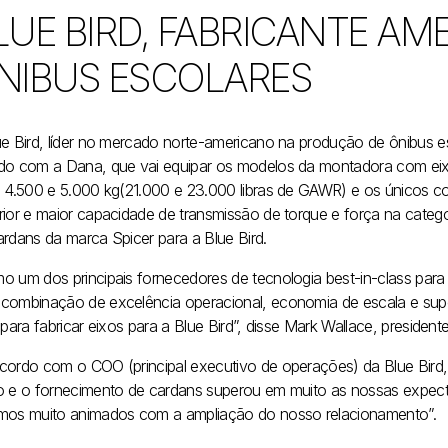
LUE BIRD, FABRICANTE AM
NIBUS ESCOLARES
ue Bird, líder no mercado norte-americano na produção de ônibus es
do com a Dana, que vai equipar os modelos da montadora com eix
e 4.500 e 5.000 kg(21.000 e 23.000 libras de GAWR) e os únicos
rior e maior capacidade de transmissão de torque e força na catego
ardans da marca Spicer para a Blue Bird.
o um dos principais fornecedores de tecnologia best-in-class par
combinação de excelência operacional, economia de escala e supor
 para fabricar eixos para a Blue Bird”, disse Mark Wallace, preside
cordo com o COO (principal executivo de operações) da Blue Bird
o e o fornecimento de cardans superou em muito as nossas expect
mos muito animados com a ampliação do nosso relacionamento”.