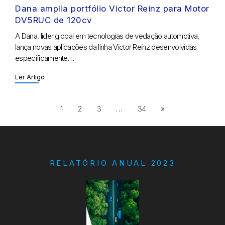
Dana amplia portfólio Victor Reinz para Motor
DV5RUC de 120cv
A Dana, líder global em tecnologias de vedação automotiva,
lança novas aplicações da linha Victor Reinz desenvolvidas
especificamente…
Ler Artigo
1
2
3
…
34
»
RELATÓRIO ANUAL 2023