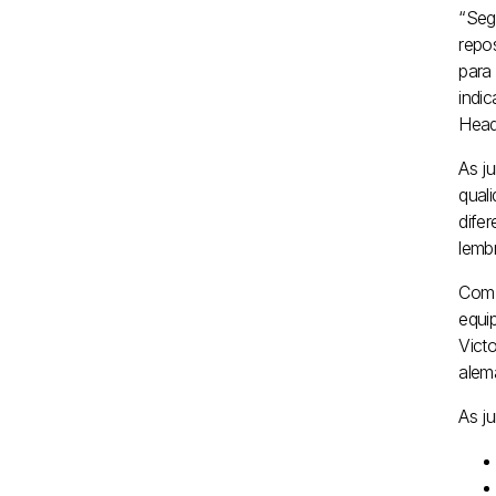
“Seg
repos
para 
indi
Head
As j
qual
dife
lemb
Com 
equi
Vict
alem
As j