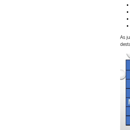
As j
desta