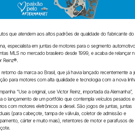
utos que atendem aos altos padrões de qualidade do fabricante do 
na, especialista em juntas de motores para o segmento automotivo
untas MLS no mercado brasileiro desde 1999, e acaba de relançar 
r Reinz®.
 retorno da marca ao Brasil, que já havia lançado recentemente a ju
ção para motores com alta qualidade e tecnologia com a nova linh
mpanha “Use a original, use Victor Reinz, importada da Alemanha”,
a o lançamento de um portfólio que contempla veículos pesados e
tários com motores eletrônicos a diesel. São jogos de juntas, juntas
viduais (para cabeçote, tampa de válvula, coletor de admissão e
pamento, cárter e muito mais), retentores de motor e parafusos de
çote.