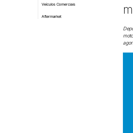
Veículos Comerciais
m
Aftermarket
Depo
moto
agor