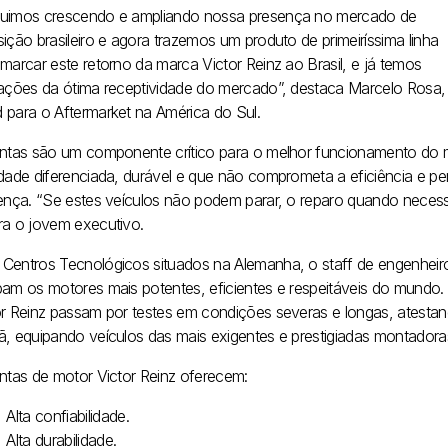
uimos crescendo e ampliando nossa presença no mercado de
ição brasileiro e agora trazemos um produto de primeiríssima linha
marcar este retorno da marca Victor Reinz ao Brasil, e já temos
cações da ótima receptividade do mercado”, destaca Marcelo Rosa,
 para o Aftermarket na América do Sul.
untas são um componente crítico para o melhor funcionamento do
idade diferenciada, durável e que não comprometa a eficiência e p
rença. “Se estes veículos não podem parar, o reparo quando necessár
ra o jovem executivo.
Centros Tecnológicos situados na Alemanha, o staff de engenheiro
pam os motores mais potentes, eficientes e respeitáveis do mundo.
or Reinz passam por testes em condições severas e longas, atestan
ã, equipando veículos das mais exigentes e prestigiadas montadora
untas de motor Victor Reinz oferecem:
Alta confiabilidade.
Alta durabilidade.