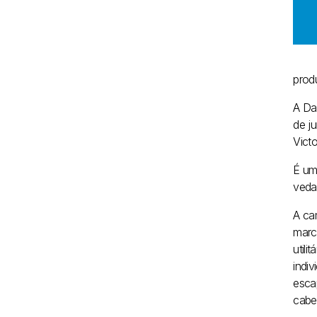
prod
A Da
de j
Victo
É um
veda
A ca
marc
utili
indi
esca
cabe