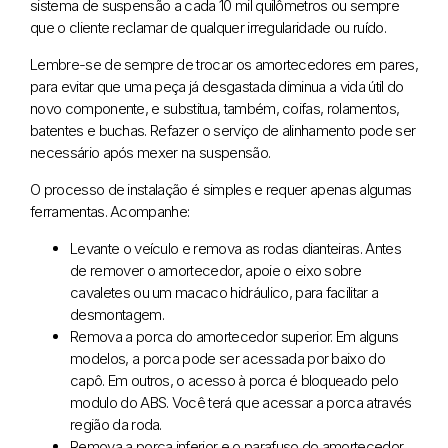
sistema de suspensão a cada 10 mil quilômetros ou sempre
que o cliente reclamar de qualquer irregularidade ou ruído.
Lembre-se de sempre de trocar os amortecedores em pares,
para evitar que uma peça já desgastada diminua a vida útil do
novo componente, e substitua, também, coifas, rolamentos,
batentes e buchas. Refazer o serviço de alinhamento pode ser
necessário após mexer na suspensão.
O processo de instalação é simples e requer apenas algumas
ferramentas. Acompanhe:
Levante o veículo e remova as rodas dianteiras. Antes
de remover o amortecedor, apoie o eixo sobre
cavaletes ou um macaco hidráulico, para facilitar a
desmontagem.
Remova a porca do amortecedor superior. Em alguns
modelos, a porca pode ser acessada por baixo do
capô. Em outros, o acesso à porca é bloqueado pelo
modulo do ABS. Você terá que acessar a porca através
região da roda.
Remova a porca inferior e o parafuso do amortecedor.