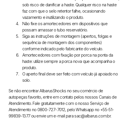
sob risco de danificar a haste. Qualquer risco na haste
faz com que o selo retentor falhe, ocasionando
vazamento e inutilizando o produto.
Não fixe os amortecedores em dispositivos que
possam amassar o tubo reservatório.
Siga as instruções de montagem (apertos, folgas e
sequência de montagem dos componentes)
conforme indicado pelo fabricante do veículo.
Amortecedores com fixação por porca na ponta da
haste: utilize sempre a porca nova que acompanha o
produto.
O aperto final deve ser feito com veículo já apoiado no
solo.
Se não encontrar AlbarusShocks no seu comércio de
autopeças favorito, entre em contato pelos nossos Canais de
Atendimento. Fale gratuitamente com o nosso Serviço de
Atendimento no 0800-727-7012, pelo Whatsapp no +55-51-
99839-1377 ou envie um e-mail para sac@albarus.com.br.