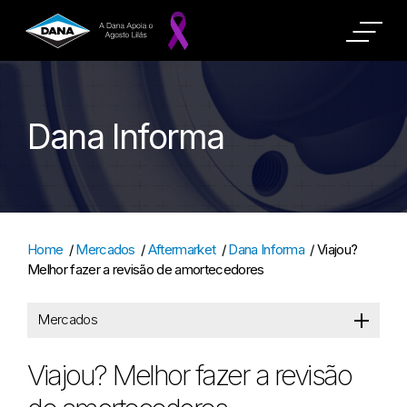
Dana Informa
Home
/
Mercados
/
Aftermarket
/
Dana Informa
/
Viajou?
Melhor fazer a revisão de amortecedores
Mercados
Viajou? Melhor fazer a revisão