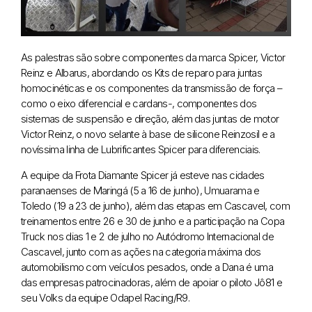
As palestras são sobre componentes da marca Spicer, Victor
Reinz e Albarus, abordando os Kits de reparo para juntas
homocinéticas e os componentes da transmissão de força –
como o eixo diferencial e cardans-, componentes dos
sistemas de suspensão e direção, além das juntas de motor
Victor Reinz, o novo selante à base de silicone Reinzosil e a
novíssima linha de Lubrificantes Spicer para diferenciais.
A equipe da Frota Diamante Spicer já esteve nas cidades
paranaenses de Maringá (5 a 16 de junho), Umuarama e
Toledo (19 a 23 de junho), além das etapas em Cascavel, com
treinamentos entre 26 e 30 de junho e a participação na Copa
Truck nos dias 1 e 2 de julho no Autódromo Internacional de
Cascavel, junto com as ações na categoria máxima dos
automobilismo com veículos pesados, onde a Dana é uma
das empresas patrocinadoras, além de apoiar o piloto Jô81 e
seu Volks da equipe Odapel Racing/R9.