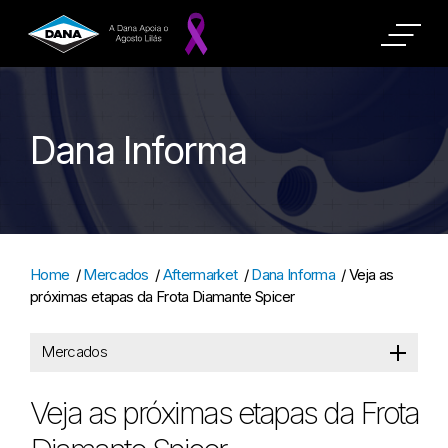
Dana Informa
Home
/
Mercados
/
Aftermarket
/
Dana Informa
/
Veja as
próximas etapas da Frota Diamante Spicer
Mercados
Veja as próximas etapas da Frota