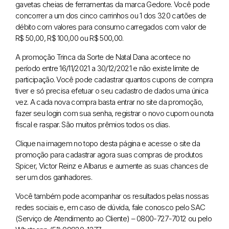
gavetas cheias de ferramentas da marca Gedore. Você pode
concorrer a um dos cinco carrinhos ou 1 dos 320 cartões de
débito com valores para consumo carregados com valor de
R$ 50,00, R$ 100,00 ou R$ 500,00.
A promoção Trinca da Sorte de Natal Dana acontece no
período entre 16/11/2021 a 30/12/2021 e não existe limite de
participação. Você pode cadastrar quantos cupons de compra
tiver e só precisa efetuar o seu cadastro de dados uma única
vez. A cada nova compra basta entrar no site da promoção,
fazer seu login com sua senha, registrar o novo cupom ou nota
fiscal e raspar. São muitos prêmios todos os dias.
Clique na imagem no topo desta página e acesse o site da
promoção para cadastrar agora suas compras de produtos
Spicer, Victor Reinz e Albarus e aumente as suas chances de
ser um dos ganhadores.
Você também pode acompanhar os resultados pelas nossas
redes sociais e, em caso de dúvida, fale conosco pelo SAC
(Serviço de Atendimento ao Cliente) – 0800-727-7012 ou pelo