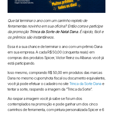
Que tal terminar o ano com um carrinho repleto de
ferramentas novinho em sua oficina? Então corra e participe
da promoção
Trinca da Sorte de Natal Dana
. É rápido, fácil e
os prêmios são instantâneos.
Essa é a sua chance de terminar o ano com um prêmio Dana
em sua empresa. A cada R$ 50,00 (cinquenta reais) em
compras dos produtos Spicer, Victor Reinz ou Albarus você já
está participando.
Isso mesmo, comprando R$ 50,00 em produtos das marcas
Dana no mesmo cupom/nota fiscal ou documento equivalente,
você já pode efetuar o cadastro no site
Trinca da Sorte Dana
e
tentar a sorte, raspando a imagem da “Trinca da Sorte”.
Ao raspar a imagem você já sabe se foi um dos
contemplados na promoção e pode ganhar um dos cinco
carrinhos de ferramenta, com pintura personalizada Spicer e 6