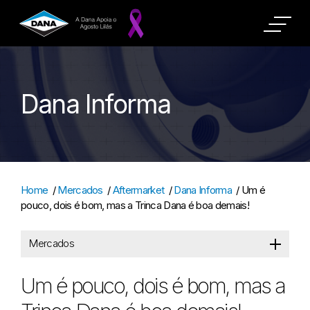
Dana Informa
Home
/
Mercados
/
Aftermarket
/
Dana Informa
/
Um é
pouco, dois é bom, mas a Trinca Dana é boa demais!
Mercados
Um é pouco, dois é bom, mas a