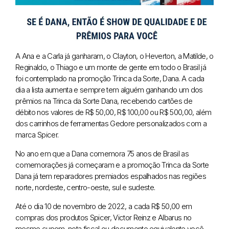
A Ana e a Carla já ganharam, o Clayton, o Heverton, a Matilde, o
Reginaldo, o Thiago e um monte de gente em todo o Brasil já
foi contemplado na promoção Trinca da Sorte, Dana. A cada
dia a lista aumenta e sempre tem alguém ganhando um dos
prêmios na Trinca da Sorte Dana, recebendo cartões de
débito nos valores de R$ 50,00, R$ 100,00 ou R$ 500,00, além
dos carrinhos de ferramentas Gedore personalizados com a
marca Spicer.
No ano em que a Dana comemora 75 anos de Brasil as
comemorações já começaram e a promoção Trinca da Sorte
Dana já tem reparadores premiados espalhados nas regiões
norte, nordeste, centro-oeste, sul e sudeste.
Até o dia 10 de novembro de 2022, a cada R$ 50,00 em
compras dos produtos Spicer, Victor Reinz e Albarus no
mesmo cupom, nota fiscal ou documento equivalente você