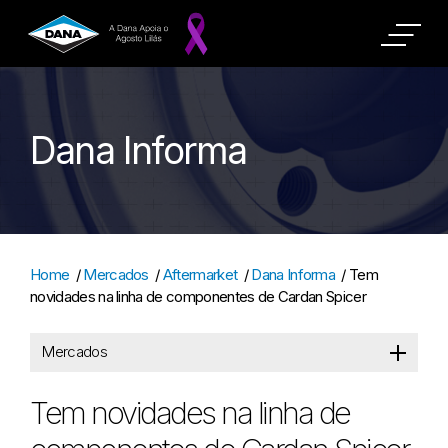
Dana Informa
Home
/
Mercados
/
Aftermarket
/
Dana Informa
/
Tem
novidades na linha de componentes de Cardan Spicer
Mercados
Tem novidades na linha de