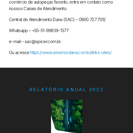
comércio de autopeças favorito, entre em contato como
nossos Canais de Atendimento:
Central de Atendimento Dana (SAC) – 0800 727 7012
Whatsapp – +55-51-99839-1377
e-mail – sac@spicer.com.br.
Ou acesse
https://www.universodana.com.br/links-uteis/
RELATÓRIO ANUAL 2023