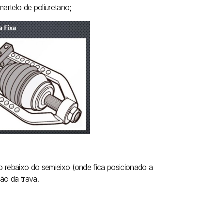
martelo de poliuretano;
no rebaixo do semieixo (onde fica posicionado a
ção da trava.