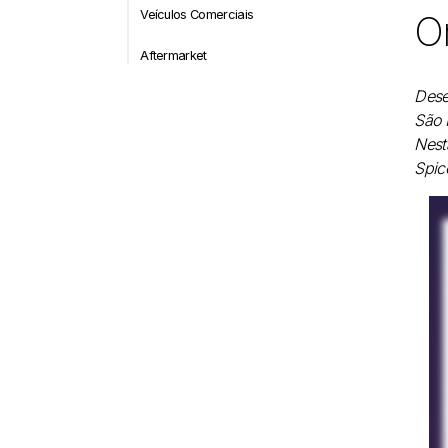
Veículos Comerciais
O
Aftermarket
Dese
São 
Nest
Spic