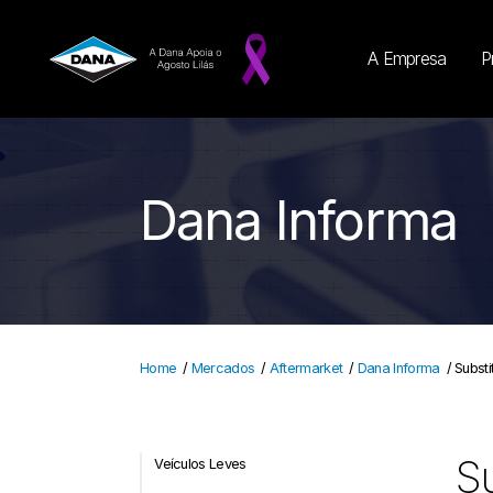
A Empresa
P
Dana Informa
Home
/
Mercados
/
Aftermarket
/
Dana Informa
/
Substi
Su
Veículos Leves