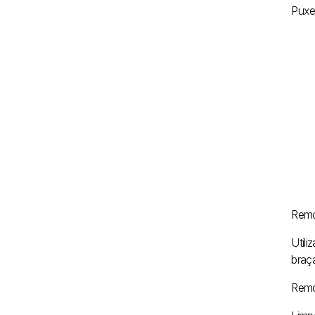
Puxe 
Remov
Util
braça
Remov