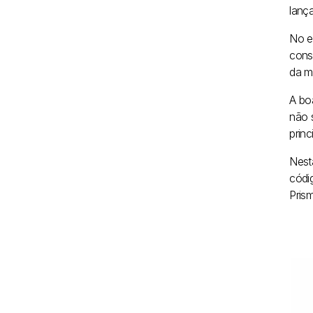
lanç
No e
cons
da m
A bo
não 
princ
Nest
códi
Pris