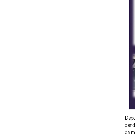
Depo
pand
de m