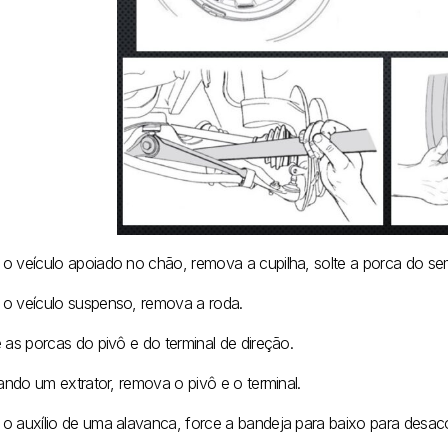
o veículo apoiado no chão, remova a cupilha, solte a porca do sem
o veículo suspenso, remova a roda.
 as porcas do pivô e do terminal de direção.
zando um extrator, remova o pivô e o terminal.
o auxílio de uma alavanca, force a bandeja para baixo para desaco