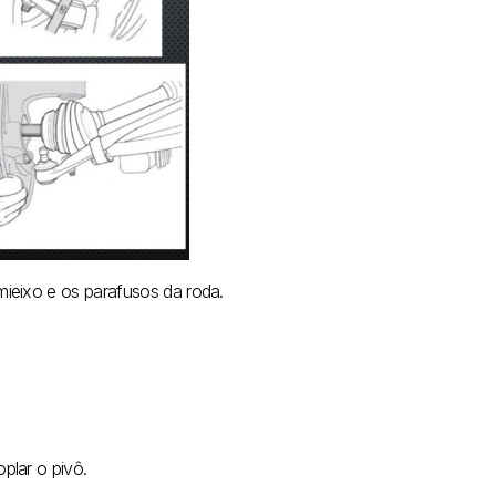
ieixo e os parafusos da roda.
plar o pivô.