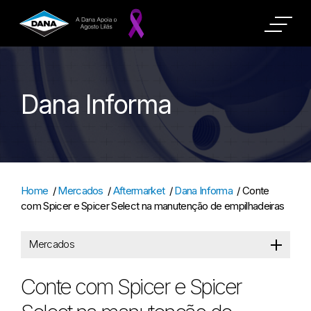
Dana Informa
Home
/
Mercados
/
Aftermarket
/
Dana Informa
/
Conte
com Spicer e Spicer Select na manutenção de empilhadeiras
Mercados
Conte com Spicer e Spicer