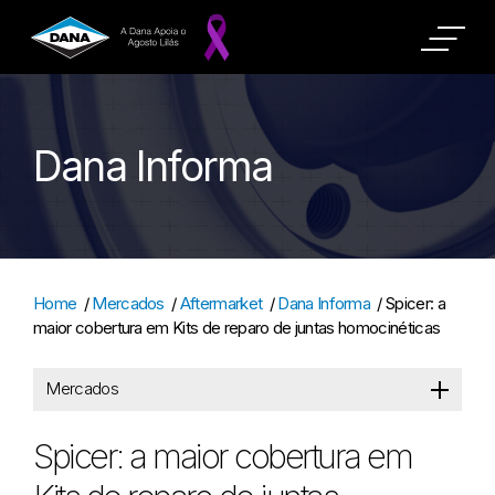
Dana Informa
Home
/
Mercados
/
Aftermarket
/
Dana Informa
/
Spicer: a
maior cobertura em Kits de reparo de juntas homocinéticas
Mercados
Spicer: a maior cobertura em