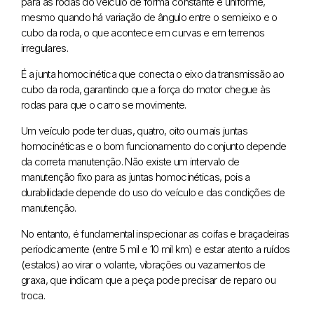
para as rodas do veículo de forma constante e uniforme,
mesmo quando há variação de ângulo entre o semieixo e o
cubo da roda, o que acontece em curvas e em terrenos
irregulares.
É a junta homocinética que conecta o eixo da transmissão ao
cubo da roda, garantindo que a força do motor chegue às
rodas para que o carro se movimente.
Um veículo pode ter duas, quatro, oito ou mais juntas
homocinéticas e o bom funcionamento do conjunto depende
da correta manutenção. Não existe um intervalo de
manutenção fixo para as juntas homocinéticas, pois a
durabilidade depende do uso do veículo e das condições de
manutenção.
No entanto, é fundamental inspecionar as coifas e braçadeiras
periodicamente (entre 5 mil e 10 mil km) e estar atento a ruídos
(estalos) ao virar o volante, vibrações ou vazamentos de
graxa, que indicam que a peça pode precisar de reparo ou
troca.