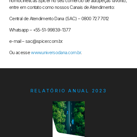
homocinéticas Spicer no seu comércio de autopeças favorito,
entre em contato como nossos Canais de Atendimento:
Central de Atendimento Dana (SAC) – 0800 727 7012
Whatsapp – +55-51-99839-1377
e-mail – sac@spicer.com.br.
Ou acesse
www.universodana.com.br
.
RELATÓRIO ANUAL 2023