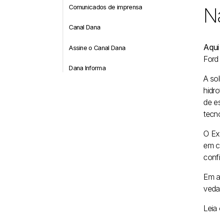
Comunicados de imprensa
Na
Canal Dana
Aqui
Assine o Canal Dana
Ford
Dana Informa
A so
hidr
de e
tecn
O Ex
em c
conf
Em a
veda
Leia 