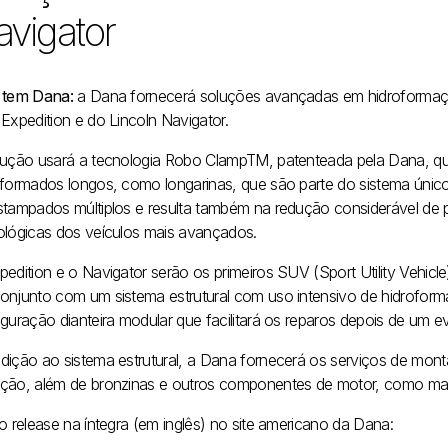
vigator
 tem Dana:
a Dana fornecerá soluções avançadas em hidroformação
 Expedition e do
Lincoln Navigator.
lução usará a tecnologia Robo ClampTM, patenteada pela Dana, q
oformados longos, como longarinas, que são parte do sistema único
stampados múltiplos e resulta também na redução considerável de 
ológicas dos veículos mais avançados.
pedition e o Navigator serão os primeiros SUV (Sport Utility Vehicl
onjunto com um sistema estrutural com uso intensivo de hidrofor
iguração dianteira modular que facilitará os reparos depois de um e
dição ao sistema estrutural, a Dana fornecerá os serviços de mon
ção, além de bronzinas e outros componentes de motor, como mang
o release na íntegra (em inglês) no site americano da Dana: