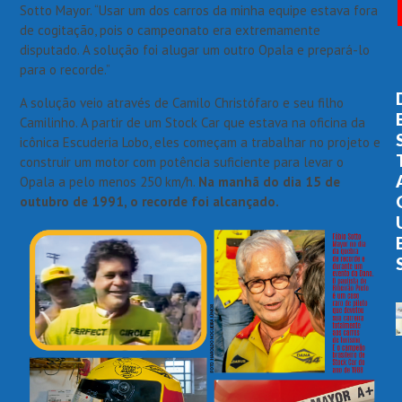
Sotto Mayor. “Usar um dos carros da minha equipe estava fora
de cogitação, pois o campeonato era extremamente
disputado. A solução foi alugar um outro Opala e prepará-lo
para o recorde.”
A solução veio através de Camilo Christófaro e seu filho
Camilinho. A partir de um Stock Car que estava na oficina da
icônica Escuderia Lobo, eles começam a trabalhar no projeto e
construir um motor com potência suficiente para levar o
Opala a pelo menos 250 km/h.
Na manhã do dia 15 de
outubro de 1991, o recorde foi alcançado.