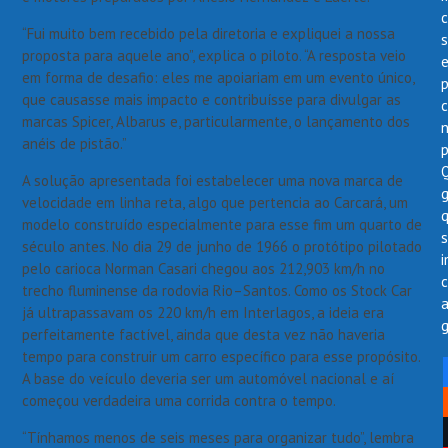
“Fui muito bem recebido pela diretoria e expliquei a nossa
s
proposta para aquele ano”, explica o piloto. “A resposta veio
em forma de desafio: eles me apoiariam em um evento único,
p
que causasse mais impacto e contribuísse para divulgar as
marcas Spicer, Albarus e, particularmente, o lançamento dos
anéis de pistão.”
A solução apresentada foi estabelecer uma nova marca de
velocidade em linha reta, algo que pertencia ao Carcará, um
modelo construído especialmente para esse fim um quarto de
século antes. No dia 29 de junho de 1966 o protótipo pilotado
i
pelo carioca Norman Casari chegou aos 212,903 km/h no
trecho fluminense da rodovia Rio–Santos. Como os Stock Car
já ultrapassavam os 220 km/h em Interlagos, a ideia era
g
perfeitamente factível, ainda que desta vez não haveria
tempo para construir um carro específico para esse propósito.
A base do veículo deveria ser um automóvel nacional e aí
começou verdadeira uma corrida contra o tempo.
“Tínhamos menos de seis meses para organizar tudo”, lembra