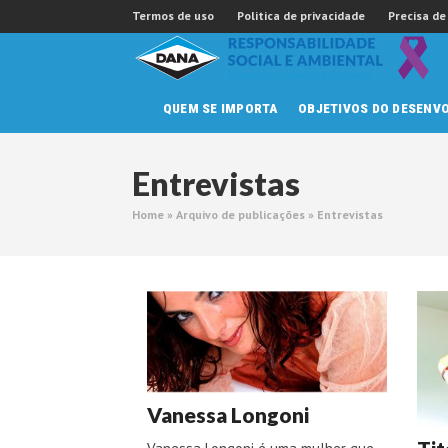
Skip
Termos de uso
Politica de privacidade
Precisa de
to
content
QUEM SE IMPORTA
OBJETIVOS DO DESENV
Entrevistas
Home
»
Arquivo de publicações
»
Entrevistas
Vanessa Longoni