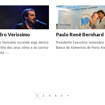
dro Verissimo
Paulo Renê Bernhard
o Verissimo esconde algo dentro
Presidente Executivo voluntário
rilho dos seus olhos e do sorriso
Banco de Alimentos de Porto Al
nte –…
Page
Page
Page
Page
Page
Next
1
2
3
4
5