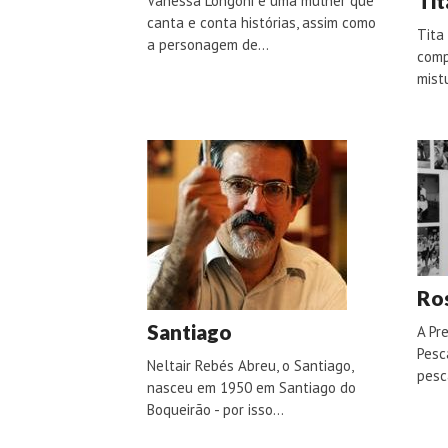
Tit
Vanessa Longoni é uma mulher que
canta e conta histórias, assim como
Tita
a personagem de…
comp
mist
Ro
Santiago
A Pr
Pesc
Neltair Rebés Abreu, o Santiago,
pesc
nasceu em 1950 em Santiago do
Boqueirão - por isso…