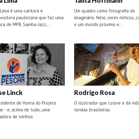
a Lima
Talita Hoffmann
 Lima é uma cantora e
Um quadro como fotografia do
ositora paulistana que faz uma
imaginário. Nele, seres míticos, c
ura de MPB, Samba-Jazz,…
e um mundo próximo e…
se Linck
Rodrigo Rosa
esidente de Honra do Projeto
O ilustrador que colore e dá vid
ar - e, acima de tudo, uma
lendas brasileiras.
adora de sonhos.