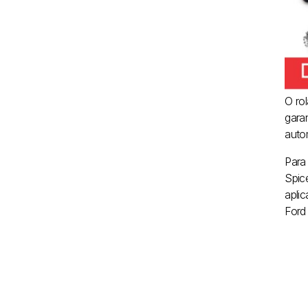
O ro
gara
auto
Para
Spic
apli
Ford