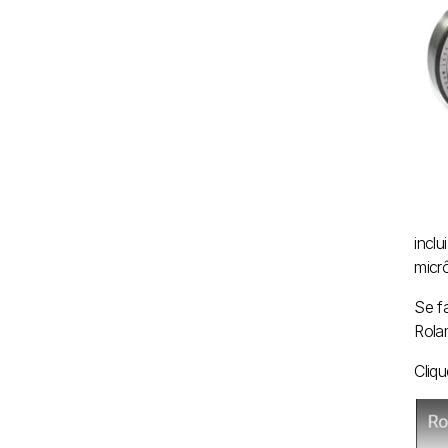
incl
micr
Se f
Rola
Cliq