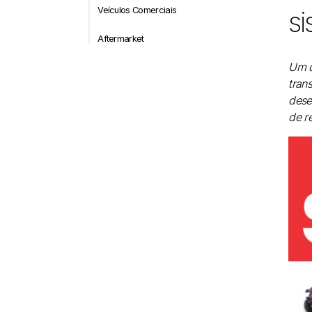
Veículos Comerciais
si
Aftermarket
Um d
tran
dese
de r