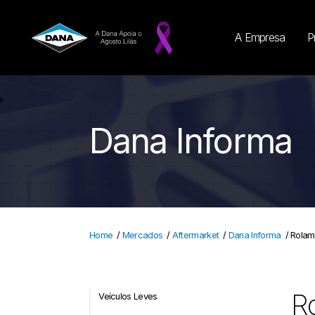
A Empresa
P
Dana Informa
Home
/
Mercados
/
Aftermarket
/
Dana Informa
/
Rolam
Ro
Veículos Leves