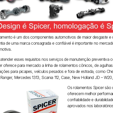
lamento é um dos componentes automotivos de maior desgaste e c
ntia de uma marca consagrada e confiável é importante no mercad
motiva.
 atender esses requisitos nos serviços de manutenção preventiva o
er oferece para mercado a linha de rolamentos cônicos, de agulhas
cações para picapes, veículos pesados e fora de estrada, como Che
 Ranger, Mercedes 1313, Scania 112, Case, New Holland JD – W20,
Os rolamentos Spicer são d
oferecem melhor performan
confiabilidade e durabilida
aprovados nos laboratórios