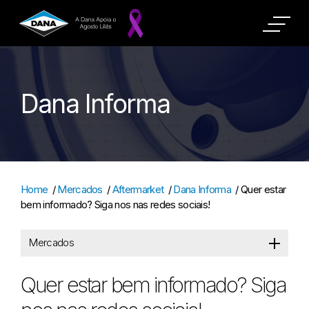
Dana Informa
Home
/
Mercados
/
Aftermarket
/
Dana Informa
/
Quer estar
bem informado? Siga nos nas redes sociais!
Mercados
Quer estar bem informado? Siga