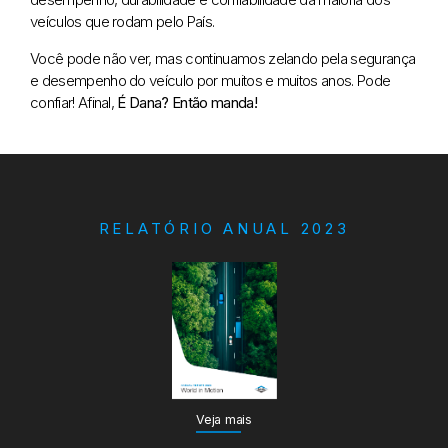
veículos que rodam pelo País.
Você pode não ver, mas continuamos zelando pela segurança
e desempenho do veículo por muitos e muitos anos. Pode
confiar! Afinal,
É Dana? Então manda!
RELATÓRIO ANUAL 2023
Veja mais