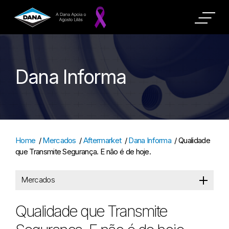
Dana Informa
Home
/
Mercados
/
Aftermarket
/
Dana Informa
/
Qualidade
que Transmite Segurança. E não é de hoje.
Mercados
Qualidade que Transmite