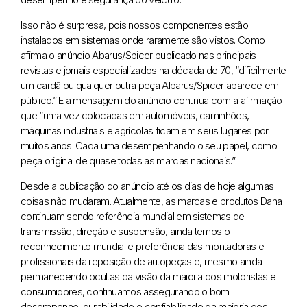
Isso não é surpresa, pois nossos componentes estão
instalados em sistemas onde raramente são vistos. Como
afirma o anúncio Abarus/Spicer publicado nas principais
revistas e jornais especializados na década de 70, “dificilmente
um cardã ou qualquer outra peça Albarus/Spicer aparece em
público.” E a mensagem do anúncio continua com a afirmação
que “uma vez colocadas em automóveis, caminhões,
máquinas industriais e agrícolas ficam em seus lugares por
muitos anos. Cada uma desempenhando o seu papel, como
peça original de quase todas as marcas nacionais.”
Desde a publicação do anúncio até os dias de hoje algumas
coisas não mudaram. Atualmente, as marcas e produtos Dana
continuam sendo referência mundial em sistemas de
transmissão, direção e suspensão, ainda temos o
reconhecimento mundial e preferência das montadoras e
profissionais da reposição de autopeças e, mesmo ainda
permanecendo ocultas da visão da maioria dos motoristas e
consumidores, continuamos assegurando o bom
desempenho, durabilidade e confiabilidade da maioria dos