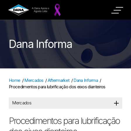
Dana Informa
Home
/
Mercados
/
Aftermarket
/
Dana Informa
/
Procedimentos para lubrificação dos eixos dianteiros
Mercados
Procedimentos para lubrificação