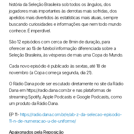
história da Seleção Brasileira sob todos os ângulos, dos
jogadores mais importantes às derrotas mais sofridas, dos
apelidos mais divertidos às estatísticas mais atuais, sempre
buscando curiosidades e informações que nem todo mundo
conhece. É imperdível.
São 12 episódios com cerca de 8min de duração, para
oferecer ao fã de futebol informação diferenciada sobre a
Seleção Brasileira, às vésperas de mais uma Copa do Mundo.
Cada novo episódio é publicado às sextas, até 18 de
novembro (a Copa começa segunda, dia 21).
O Rádio Dana pode ser escutado diretamente no site da Rádio
Dana em https://radio.dana.com.br e nas plataformas de
streaming Spotify, Apple Podcasts e Google Podcasts, como
um produto da Rádio Dana.
EP 11-
https://radio.dana.com.br/e/ab-z-da-selecao-episodio-
11-n-de-numeracao-u-de-uniforme/
Apaixonados pela Reposição