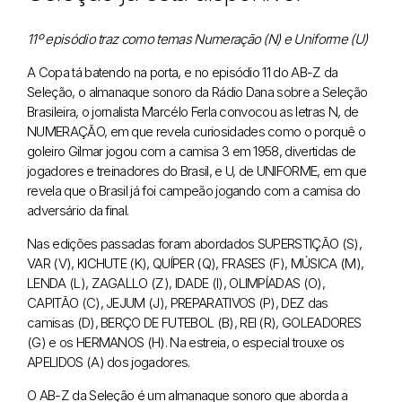
11º episódio traz como temas Numeração (N) e Uniforme (U)
A Copa tá batendo na porta, e no episódio 11 do AB-Z da
Seleção, o almanaque sonoro da Rádio Dana sobre a Seleção
Brasileira, o jornalista Marcélo Ferla convocou as letras N, de
NUMERAÇÃO, em que revela curiosidades como o porquê o
goleiro Gilmar jogou com a camisa 3 em 1958, divertidas de
jogadores e treinadores do Brasil, e U, de UNIFORME, em que
revela que o Brasil já foi campeão jogando com a camisa do
adversário da final.
Nas edições passadas foram abordados SUPERSTIÇÃO (S),
VAR (V), KICHUTE (K), QUÍPER (Q), FRASES (F), MÚSICA (M),
LENDA (L), ZAGALLO (Z), IDADE (I), OLIMPÍADAS (O),
CAPITÃO (C), JEJUM (J), PREPARATIVOS (P), DEZ das
camisas (D), BERÇO DE FUTEBOL (B), REI (R), GOLEADORES
(G) e os HERMANOS (H). Na estreia, o especial trouxe os
APELIDOS (A) dos jogadores.
O AB-Z da Seleção é um almanaque sonoro que aborda a