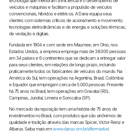
tecnologia que melhoram a eficiência e o desempenho de
veículos e máquinas e facilitam a propulsão de veículos
convencionais, híbridos e elétricos. A Dana equipa seus
clientes com sistemas críticos de acionamento e movimento;
tecnologias eletrodinâmicas e de energia; e soluções térmicas,
de vedação e digitais.
Fundada em 1904 e com sede em Maumee, em Ohio, nos
Estados Unidos, a empresa emprega mais de 38.000 pessoas
em 34 países e 6 continentes que se dedicam a entregar valor
para seus clientes, em relações de longo prazo, incluindo
praticamente todos os fabricantes de veículos do mundo. Na
América do Sul, tem operações na Argentina, Brasil, Colômbia
e Equador que empregam cerca de 5.000 pessoas. Presente
há 75 anos no Brasil, tem operações em Gravataí (RS),
Campinas, Jundiaí, Limeira e Sorocaba (SP).
No mercado da reposição tem uma história de 75 anos de
investimentos no Brasil, com produtos que são sinônimos de
qualidade e tradição através das marcas Spicer, Victor Reinz e
Albarus. Saiba mais em
www.dana.com.br/aftermarket
.