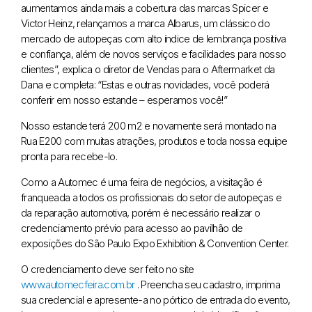
aumentamos ainda mais a cobertura das marcas Spicer e
Victor Heinz, relançamos a marca Albarus, um clássico do
mercado de autopeças com alto índice de lembrança positiva
e confiança, além de novos serviços e facilidades para nosso
clientes”, explica o diretor de Vendas para o Aftermarket da
Dana e completa: “Estas e outras novidades, você poderá
conferir em nosso estande – esperamos você!”
Nosso estande terá 200 m2 e novamente será montado na
Rua E200 com muitas atrações, produtos e toda nossa equipe
pronta para recebe-lo.
Como a Automec é uma feira de negócios, a visitação é
franqueada a todos os profissionais do setor de autopeças e
da reparação automotiva, porém é necessário realizar o
credenciamento prévio para acesso ao pavilhão de
exposições do São Paulo Expo Exhibition & Convention Center.
O credenciamento deve ser feito no site
www.automecfeira.com.br
. Preencha seu cadastro, imprima
sua credencial e apresente-a no pórtico de entrada do evento,