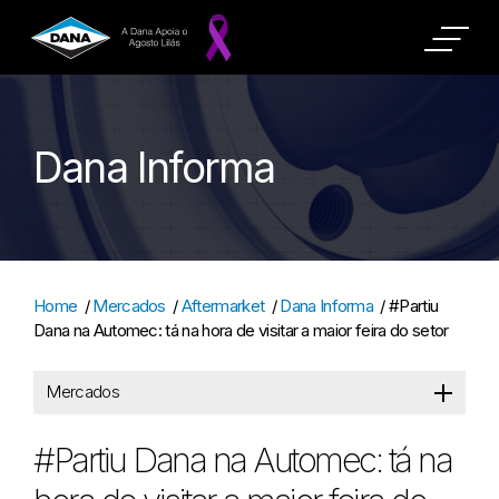
Dana Informa
Home
/
Mercados
/
Aftermarket
/
Dana Informa
/
#Partiu
Dana na Automec: tá na hora de visitar a maior feira do setor
Mercados
#Partiu Dana na Automec: tá na