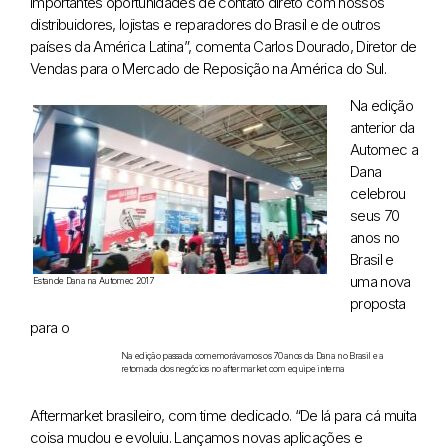
importantes oportunidades de contato direto com nossos
distribuidores, lojistas e reparadores do Brasil e de outros
países da América Latina”, comenta Carlos Dourado, Diretor de
Vendas para o Mercado de Reposição na América do Sul.
Na edição
anterior da
Automec a
Dana
celebrou
seus 70
anos no
Brasil e
uma nova
Estande Dana na Automec 2017
proposta
para o
Na edição passada comemorávamos os 70 anos da Dana no Brasil e a
retomada dos negócios no aftermarket com equipe interna
Aftermarket brasileiro, com time dedicado. “De lá para cá muita
coisa mudou e evoluiu. Lançamos novas aplicações e