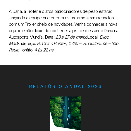
A Dana, a Troller e outros patrocinadores de peso estarão
lançando a equipe que correrá os proximos campeonatos
com um Troller cheio de novidades.
Venha conhecer a nova
equipe e não deixe de conhecer a pista e o estande Dana na
Autosports Mundial.
Data:
23 a 27 de março
Local:
Expo
Mart
Endereço:
R. Chico Pontes, 1.730 – Vl. Guilherme – São
Paulo
Horário:
4 às 22 hs
RELATÓRIO ANUAL 2023