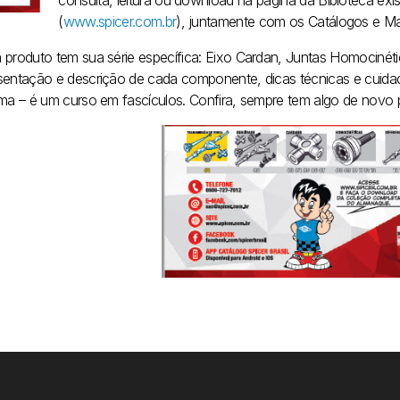
consulta, leitura ou download na página da Bibioteca exist
(
www.spicer.com.br
), juntamente com os Catálogos e Ma
 produto tem sua série específica: Eixo Cardan, Juntas Homocinéti
sentação e descrição de cada componente, dicas técnicas e cui
ema – é um curso em fascículos. Confira, sempre tem algo de novo pa