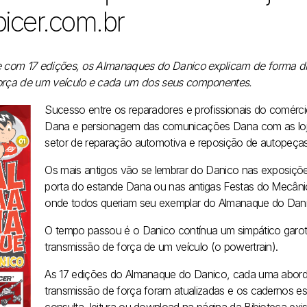
icer.com.br
e com 17 edições, os Almanaques do Danico explicam de forma did
orça de um veículo e cada um dos seus componentes.
Sucesso entre os reparadores e profissionais do comér
Dana e persionagem das comunicações Dana com as lojas
setor de reparação automotiva e reposição de autopeça
Os mais antigos vão se lembrar do Danico nas exposiçõ
porta do estande Dana ou nas antigas Festas do Mecânico
onde todos queriam seu exemplar do Almanaque do Dani
O tempo passou é o Danico contínua um simpático garot
transmissão de força de um veículo (o powertrain).
As 17 edições do Almanaque do Danico, cada uma abor
transmissão de força foram atualizadas e os cadernos es