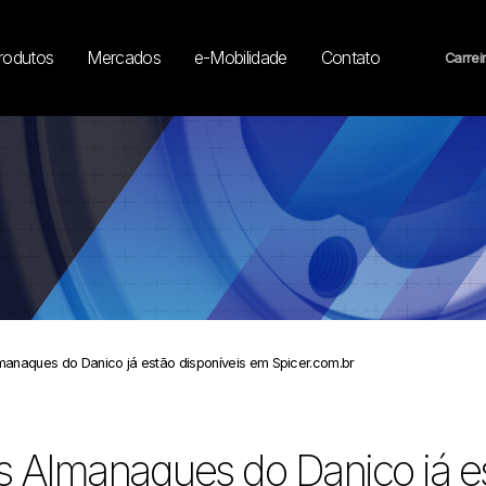
rodutos
Mercados
e-Mobilidade
Contato
Carrei
manaques do Danico já estão disponíveis em Spicer.com.br
 Almanaques do Danico já es