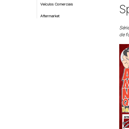
Veículos Comerciais
Sp
Aftermarket
Séri
de f