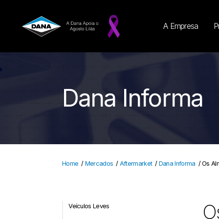
A Empresa
P
Dana Informa
Home
/
Mercados
/
Aftermarket
/
Dana Informa
/
Os Al
Os
Veículos Leves