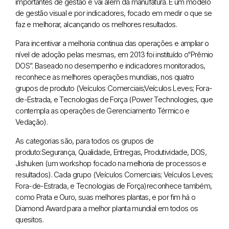
importantes de gestão e vai além da manufatura. É um modelo
de gestão visual e por indicadores, focado em medir o que se
faz e melhorar, alcançando os melhores resultados.
Para incentivar a melhoria continua das operações e ampliar o
nível de adoção pelas mesmas, em 2013 foi instituído o“Prêmio
DOS”. Baseado no desempenho e indicadores monitorados,
reconhece as melhores operações mundiais, nos quatro
grupos de produto (Veículos Comerciais;Veículos Leves; Fora-
de-Estrada, e Tecnologias de Força (Power Technologies, que
contempla as operações de Gerenciamento Térmico e
Vedação).
As categorias são, para todos os grupos de
produto:Segurança, Qualidade, Entregas, Produtividade, DOS,
Jishuken (um workshop focado na melhoria de processos e
resultados). Cada grupo (Veículos Comerciais; Veículos Leves;
Fora-de-Estrada, e Tecnologias de Força)reconhece também,
como Prata e Ouro, suas melhores plantas, e por fim há o
Diamond Award para a melhor planta mundial em todos os
quesitos.