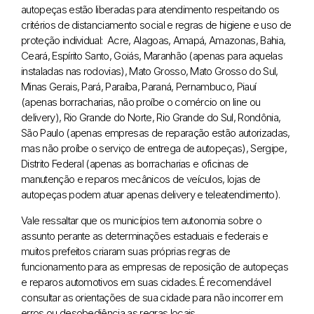
autopeças estão liberadas para atendimento respeitando os
critérios de distanciamento social e regras de higiene e uso de
proteção individual: Acre, Alagoas, Amapá, Amazonas, Bahia,
Ceará, Espírito Santo, Goiás, Maranhão (apenas para aquelas
instaladas nas rodovias), Mato Grosso, Mato Grosso do Sul,
Minas Gerais, Pará, Paraíba, Paraná, Pernambuco, Piauí
(apenas borracharias, não proíbe o comércio on line ou
delivery), Rio Grande do Norte, Rio Grande do Sul, Rondônia,
São Paulo (apenas empresas de reparação estão autorizadas,
mas não proíbe o serviço de entrega de autopeças), Sergipe,
Distrito Federal (apenas as borracharias e oficinas de
manutenção e reparos mecânicos de veículos, lojas de
autopeças podem atuar apenas delivery e teleatendimento).
Vale ressaltar que os municípios tem autonomia sobre o
assunto perante as determinações estaduais e federais e
muitos prefeitos criaram suas próprias regras de
funcionamento para as empresas de reposição de autopeças
e reparos automotivos em suas cidades. É recomendável
consultar as orientações de sua cidade para não incorrer em
erros ou desobediência as regras locais.