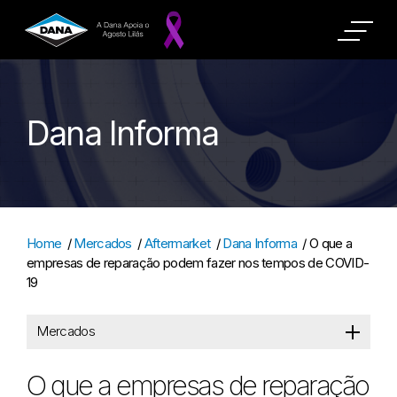
Dana Informa
Home
/
Mercados
/
Aftermarket
/
Dana Informa
/
O que a
empresas de reparação podem fazer nos tempos de COVID-
19
Mercados
O que a empresas de reparação