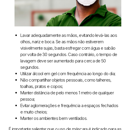
Lavar adequadamente as mãos, evitando levá-las aos
olhos, nariz e boca. Se as mãos não estiverem
visivelmente sujas, basta esfregar com água e sabão
por volta de 30 segundos. Caso contrário, o tempo de
lavagem deve ser aumentado para cerca de 50
segundos.
Utilizar álcool em gel com frequência ao longo do dia;
Não compartilhar objetos pessoais, como talheres,
toalhas, pratos e copos;
Manter distância de pelo menos 1 metro de qualquer
pessoa;
Evitar aglomerações e frequência a espaços fechados
e muito cheios;
Manter os ambientes bem ventilados.
É importante salientar que o uso de máscara é indicado para as