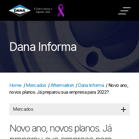
Dana Informa
Home
/
Mercados
/
Aftermarket
/
Dana Informa
/
Novo ano,
novos planos. Já preparou sua empresa para 2022?
Mercados
Novo ano, novos planos. Já