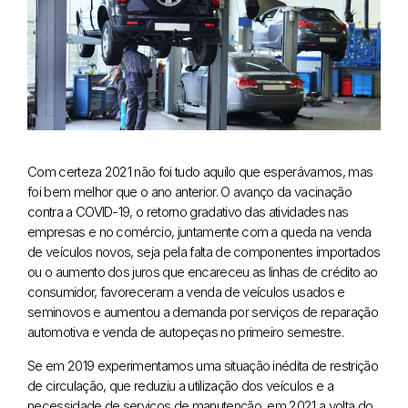
Com certeza 2021 não foi tudo aquilo que esperávamos, mas
foi bem melhor que o ano anterior. O avanço da vacinação
contra a COVID-19, o retorno gradativo das atividades nas
empresas e no comércio, juntamente com a queda na venda
de veículos novos, seja pela falta de componentes importados
ou o aumento dos juros que encareceu as linhas de crédito ao
consumidor, favoreceram a venda de veículos usados e
seminovos e aumentou a demanda por serviços de reparação
automotiva e venda de autopeças no primeiro semestre.
Se em 2019 experimentamos uma situação inédita de restrição
de circulação, que reduziu a utilização dos veículos e a
necessidade de serviços de manutenção, em 2021 a volta do