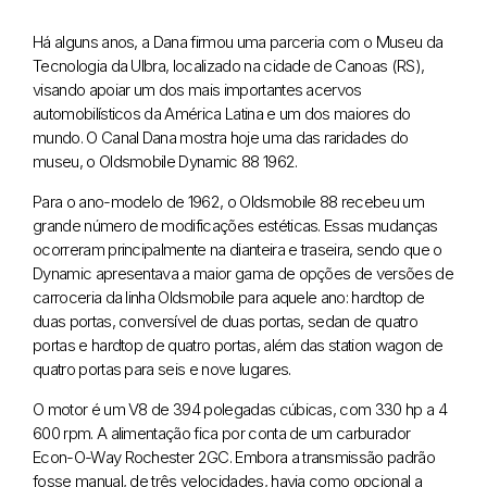
Há alguns anos, a Dana firmou uma parceria com o Museu da
Tecnologia da Ulbra, localizado na cidade de Canoas (RS),
visando apoiar um dos mais importantes acervos
automobilísticos da América Latina e um dos maiores do
mundo. O Canal Dana mostra hoje uma das raridades do
museu, o Oldsmobile Dynamic 88 1962.
Para o ano-modelo de 1962, o Oldsmobile 88 recebeu um
grande número de modificações estéticas. Essas mudanças
ocorreram principalmente na dianteira e traseira, sendo que o
Dynamic apresentava a maior gama de opções de versões de
carroceria da linha Oldsmobile para aquele ano: hardtop de
duas portas, conversível de duas portas, sedan de quatro
portas e hardtop de quatro portas, além das station wagon de
quatro portas para seis e nove lugares.
O motor é um V8 de 394 polegadas cúbicas, com 330 hp a 4
600 rpm. A alimentação fica por conta de um carburador
Econ-O-Way Rochester 2GC. Embora a transmissão padrão
fosse manual, de três velocidades, havia como opcional a