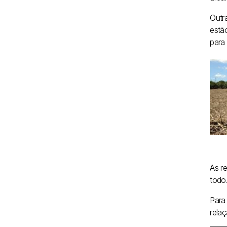
Outr
estã
para
As r
todo
Para
rela