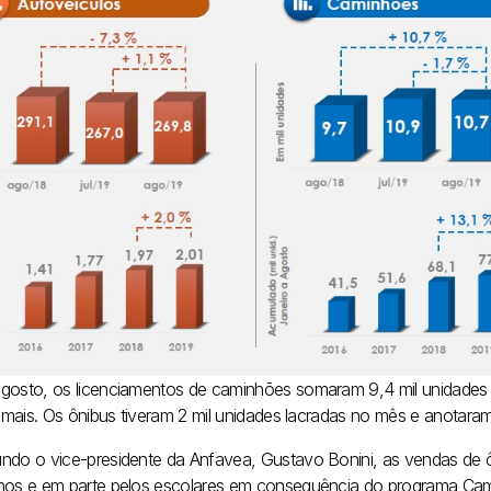
gosto, os licenciamentos de caminhões somaram 9,4 mil unidades 
a mais. Os ônibus tiveram 2 mil unidades lacradas no mês e anotaram
ndo o vice-presidente da Anfavea, Gustavo Bonini, as vendas de
nos e em parte pelos escolares em consequência do programa Cam