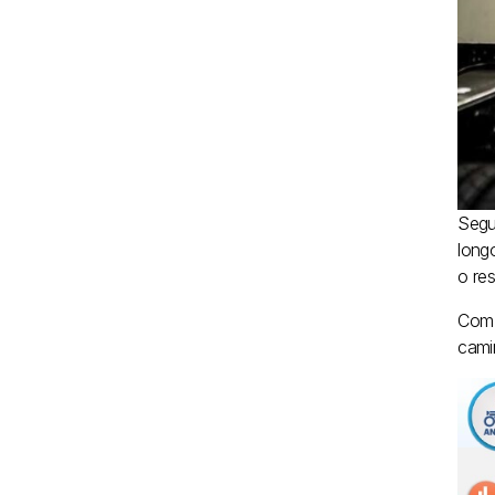
Segu
long
o res
Com 
cami