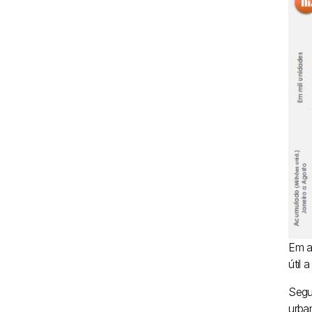
Em a
útil 
Segu
urba