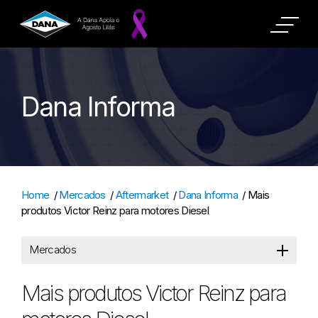
Dana Informa
Home
/
Mercados
/
Aftermarket
/
Dana Informa
/
Mais
produtos Victor Reinz para motores Diesel
Mercados
Mais produtos Victor Reinz para