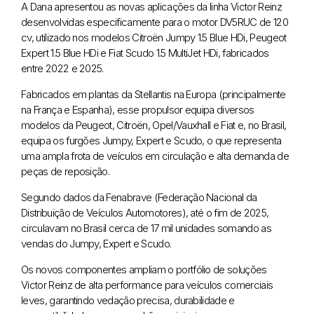
A Dana apresentou as novas aplicações da linha Victor Reinz
desenvolvidas especificamente para o motor DV5RUC de 120
cv, utilizado nos modelos Citroën Jumpy 1.5 Blue HDi, Peugeot
Expert 1.5 Blue HDi e Fiat Scudo 1.5 MultiJet HDi, fabricados
entre 2022 e 2025.
Fabricados em plantas da Stellantis na Europa (principalmente
na França e Espanha), esse propulsor equipa diversos
modelos da Peugeot, Citroën, Opel/Vauxhall e Fiat e, no Brasil,
equipa os furgões Jumpy, Expert e Scudo, o que representa
uma ampla frota de veículos em circulação e alta demanda de
peças de reposição.
Segundo dados da Fenabrave (Federação Nacional da
Distribuição de Veículos Automotores), até o fim de 2025,
circulavam no Brasil cerca de 17 mil unidades somando as
vendas do Jumpy, Expert e Scudo.
Os novos componentes ampliam o portfólio de soluções
Victor Reinz de alta performance para veículos comerciais
leves, garantindo vedação precisa, durabilidade e