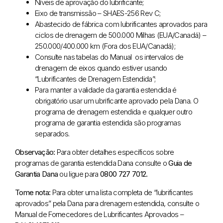
Níveis de aprovação do lubrificante;
Eixo de transmissão – SHAES-256 Rev C;
Abastecido de fábrica com lubrificantes aprovados para
ciclos de drenagem de 500.000 Milhas (EUA/Canadá) –
250.000/400.000 km (Fora dos EUA/Canadá);
Consulte nas tabelas do Manual os intervalos de
drenagem de eixos quando estiver usando
“Lubrificantes de Drenagem Estendida”;
Para manter a validade da garantia estendida é
obrigatório usar um ubrificante aprovado pela Dana. O
programa de drenagem estendida e qualquer outro
programa de garantia estendida são programas
separados.
Observação:
Para obter detalhes específicos sobre
programas de garantia estendida Dana consulte o
Guia de
Garantia Dana
ou ligue para
0800 727 7012.
Tome nota:
Para obter uma lista completa de “lubrificantes
aprovados” pela Dana para drenagem estendida, consulte o
Manual de Fornecedores de Lubrificantes Aprovados –