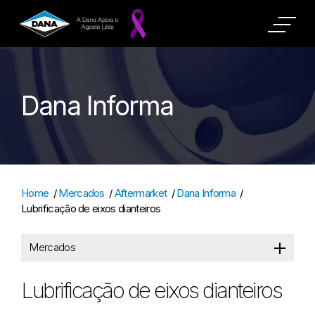
Dana Informa
Home
/
Mercados
/
Aftermarket
/
Dana Informa
/
Lubrificação de eixos dianteiros
Mercados
Lubrificação de eixos dianteiros