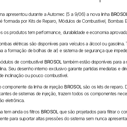
na apresentou durante a Automec (5 a 9/06) a nova linha
BROSO
a é formada por Kits de Reparo, Módulos de Combustível, Bombas Elét
s os produtos tem performance, durabilidade e economia aprovada 
ombas elétricas são disponíveis para veículos a álcool ou gasolin
ina a formação de bolhas de ar) e sistema de segurança que impe
ódulos de combustível
BROSOL
também estão disponíveis para a m
ina. Seu desenho interno exclusivo garante partidas imediatas e dir
de inclinação ou pouco combustível.
o componente da linha de injeção
BROSOL
são os kits de reparo.
icantes de sistemas de injeção, trazem todos os componentes nec
ão eletrônica.
ha tem ainda os filtros
BROSOL
que são projetados para filtrar o c
stente para suportar altas pressões do sistema sem nunca apresent