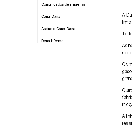
Comunicados de imprensa
A Da
Canal Dana
linh
Assine o Canal Dana
Todo
Dana Informa
As b
elim
Os m
gasol
gran
Outr
fabr
injeç
A lin
resi