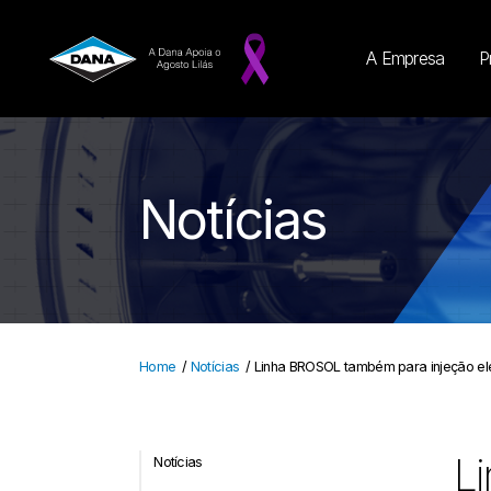
A Empresa
P
Notícias
Home
/
Notícias
/
Linha BROSOL também para injeção el
L
Notícias