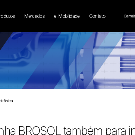
rodutos
Mercados
e-Mobilidade
Contato
Carrei
etrônica
inha BROSOL também para inj