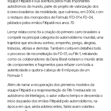
equipe Fittipaldi e sua aventura pelos mais importantes
autódromos do mundo, parte do projeto de valorização dos
ícones brasileiros da mobilidade, que culminou, em 2004, com
o restauro dos monopostos de Fórmula 1 FD-01 e FD-04,
pilotados pelos irmãos Fittipaldi nos anos 70.
Lemyr relata como foi a criação do primeiro carro brasileiro a
competir na principal categoria do automobilismo mundial, uma
trajetória que envolveu sonhos, empenho, perigo, alegrias,
tristezas, vitórias e derrotas. Também conta em detalhes todo
o processo de reconstituição do FD-01, ou Fitti-1, retratando
como os colaboradores da Dana Brasil rodaram o mundo atrás
de componentes e fragmentos para refazer com toda a
autenticidade o quebra-cabeça de 6 mil peças de um
Fórmula-1.
Além de narrar a recuperação dos primeiros modelos da
equipe Fittipaldi e a reapresentação do Fitti-1 restaurado no
autódromo de Interlagos, o autor volta no tempo e desvenda o
início da paixão dos irmãos Fittipaldi pelo automobilismo, na
época em que, ainda adolescentes, fabricavam volantes