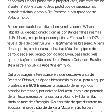
esportivos. Depois passaram a preparar karts, que entraram no
Brasil em 1960, e a criar outros protótipos de sucesso nas
pistas brasileiras, como o Fitti-Porsche e o surpreendente
Volks bimotor.
Em um dos capítulos do livro, Lemyr relata como Wilson
Fittipaldi Jr., decepcionado com as constantes falhas internas
da Brabham, time pelo qual competia na Fórmula 1, em 1973,
teve a ideia de construir um F-1 legitimamente brasileiro. A partir
desse ponto, o autor narra toda a trajetória da equipe e do
carro, desde seu projeto por Ricardo Divila, passando pela
apresentação ao então presidente Ernesto Geisel em Brasília,
até a estreia no GP da Argentina em 1975.
Outra passagem interessante é a que descreve a ida de
Emerson Fittipaldi, na época bicampeão mundial, para a equipe
brasileira, em 1976. Emerson foi acusado de inimigo dos
próprios interesses, por deixar a McLaren, com claro potencial
de um tricampeonato mundial, para pilotar o F-1 da família,
ainda na fase de afirmação. “Ao contrário do que disseram na
época, minha decisão de deixar a McLaren não foi para