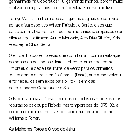
ganhar mais na Copersucar. Fui ganhando menos, porém muito
motivado em guiar nosso carro”, declara Emerson no livro.
Lemyr Martins também dedica algumas páginas de seu livro
ao radialista esportivo Wilson Fittipaldi, o Barão, e aos que
participaram ativamente da equipe, mecânicos, projetistas e os
pilotos Ingo Hoffmann, Arturo Merzario, Alex Dias Ribeiro, Keke
Rosberg e Chico Serra.
O empenho das empresas que contribuíram com a realização
do sonho da equipe brasileira também é lembrado, como a
Embraer, que cedeu seu túnel de vento para os primeiros
testes com o carro, a então Albarus (Dana), que desenvolveu
e forneceu os semieixos para o Fitti-1, além das
patrocinadoras Copersucar e Skol.
O livro traz ainda as fichas técnicas de todos os modelos e os
resultados da equipe Fittipaldi nas temporadas de 1975-82, a
colocando no mesmo nível de tradicionais equipes como
Williams e Ferrari.
As Melhores Fotos e O voo do Jahu