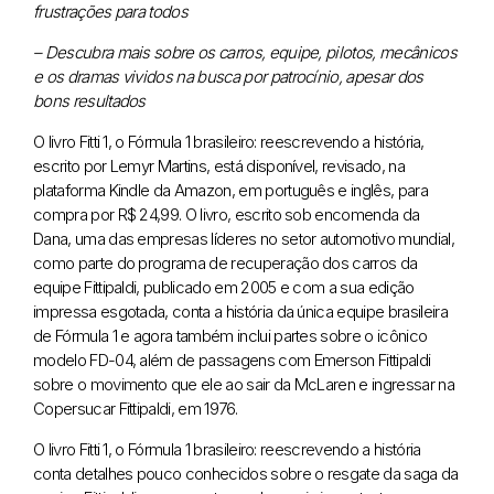
frustrações para todos
– Descubra mais sobre os carros, equipe, pilotos, mecânicos
e os dramas vividos na busca por patrocínio, apesar dos
bons resultados
O livro Fitti 1, o Fórmula 1 brasileiro: reescrevendo a história,
escrito por Lemyr Martins, está disponível, revisado, na
plataforma Kindle da Amazon, em português e inglês, para
compra por R$ 24,99. O livro, escrito sob encomenda da
Dana, uma das empresas líderes no setor automotivo mundial,
como parte do programa de recuperação dos carros da
equipe Fittipaldi, publicado em 2005 e com a sua edição
impressa esgotada, conta a história da única equipe brasileira
de Fórmula 1 e agora também inclui partes sobre o icônico
modelo FD-04, além de passagens com Emerson Fittipaldi
sobre o movimento que ele ao sair da McLaren e ingressar na
Copersucar Fittipaldi, em 1976.
O livro Fitti 1, o Fórmula 1 brasileiro: reescrevendo a história
conta detalhes pouco conhecidos sobre o resgate da saga da