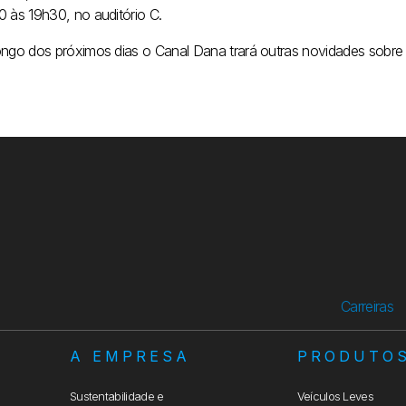
0 às 19h30, no auditório C.
ongo dos próximos dias o Canal Dana trará outras novidades sobr
Carreiras
A EMPRESA
PRODUTO
Sustentabilidade e
Veículos Leves