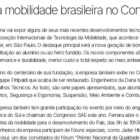
 mobilidade brasileira no C
na vai expor alguns de seus mais recentes desenvolvimentos tecn
posição Internacionais de Tecnologia da Mobilidade, que acontece
er, em São Paulo. O destaque principal será a nova geração de bo
tituição ao alumínio ou ao ferro fundido. Os novos componentes sã
ormance e durabilidade, menor custo e total respeito ao meio ambie
no do centenário de sua fundação, a empresa também exibe no Cong
quipe Fittipaldi que acaba de ser restaurado. Engenheiros da Dana
alhos Técnicos. Ao todo, são sete papers apresentados, que abor
etos, Segurança e Ergonomia, Suspensão, Meio Ambiente e Combustí
presa também tem grande participação no evento por meio do enge
ica do Sul e chairman do Congresso SAE este ano. Ferreira abre o
stria da mobilidade para o desenvolvimento do País, das 9h às 10h3
nheiros da empresa participam de fóruns especiais, como Jader Hi
osul, um dos convidados do fórum “Prêmio Nacional da Qualidade – 