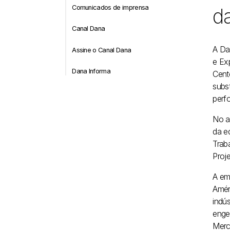
Comunicados de imprensa
da
Canal Dana
A Da
Assine o Canal Dana
e Ex
Dana Informa
Cent
subs
perf
No a
da e
Trab
Proj
A em
Amér
indú
enge
Merc