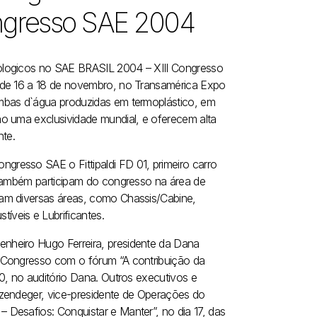
ongresso SAE 2004
ologicos no SAE BRASIL 2004 – XIII Congresso
 de 16 a 18 de novembro, no Transamérica Expo
mbas d`água produzidas em termoplástico, em
o uma exclusividade mundial, e oferecem alta
nte.
resso SAE o Fittipaldi FD 01, primeiro carro
 também participam do congresso na área de
dam diversas áreas, como Chassis/Cabine,
veis e Lubrificantes.
nheiro Hugo Ferreira, presidente da Dana
 Congresso com o fórum “A contribuição da
0, no auditório Dana. Outros executivos e
lzendeger, vice-presidente de Operações do
Desafios: Conquistar e Manter”, no dia 17, das