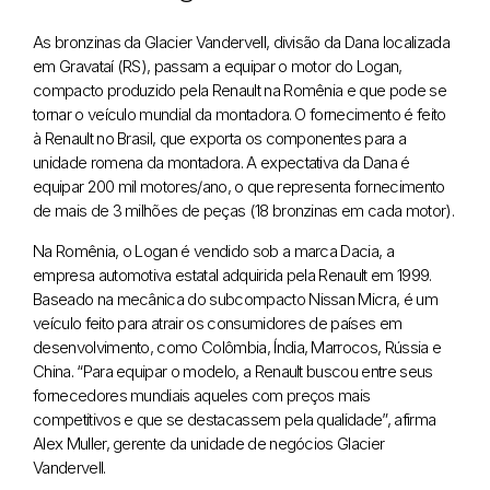
As bronzinas da Glacier Vandervell, divisão da Dana localizada
em Gravataí (RS), passam a equipar o motor do Logan,
compacto produzido pela Renault na Romênia e que pode se
tornar o veículo mundial da montadora. O fornecimento é feito
à Renault no Brasil, que exporta os componentes para a
unidade romena da montadora. A expectativa da Dana é
equipar 200 mil motores/ano, o que representa fornecimento
de mais de 3 milhões de peças (18 bronzinas em cada motor).
Na Romênia, o Logan é vendido sob a marca Dacia, a
empresa automotiva estatal adquirida pela Renault em 1999.
Baseado na mecânica do subcompacto Nissan Micra, é um
veículo feito para atrair os consumidores de países em
desenvolvimento, como Colômbia, Índia, Marrocos, Rússia e
China. “Para equipar o modelo, a Renault buscou entre seus
fornecedores mundiais aqueles com preços mais
competitivos e que se destacassem pela qualidade”, afirma
Alex Muller, gerente da unidade de negócios Glacier
Vandervell.