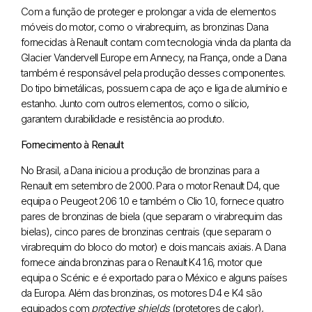
Com a função de proteger e prolongar a vida de elementos
móveis do motor, como o virabrequim, as bronzinas Dana
fornecidas à Renault contam com tecnologia vinda da planta da
Glacier Vandervell Europe em Annecy, na França, onde a Dana
também é responsável pela produção desses componentes.
Do tipo bimetálicas, possuem capa de aço e liga de alumínio e
estanho. Junto com outros elementos, como o silício,
garantem durabilidade e resistência ao produto.
Fornecimento à Renault
No Brasil, a Dana iniciou a produção de bronzinas para a
Renault em setembro de 2000. Para o motor Renault D4, que
equipa o Peugeot 206 1.0 e também o Clio 1.0, fornece quatro
pares de bronzinas de biela (que separam o virabrequim das
bielas), cinco pares de bronzinas centrais (que separam o
virabrequim do bloco do motor) e dois mancais axiais. A Dana
fornece ainda bronzinas para o Renault K4 1.6, motor que
equipa o Scénic e é exportado para o México e alguns países
da Europa. Além das bronzinas, os motores D4 e K4 são
equipados com
protective shields
(protetores de calor),