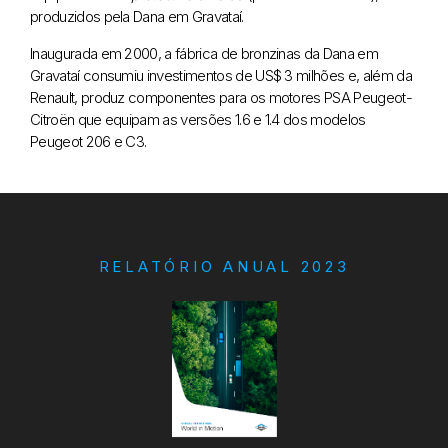
produzidos pela Dana em Gravataí.
Inaugurada em 2000, a fábrica de bronzinas da Dana em
Gravataí consumiu investimentos de US$ 3 milhões e, além da
Renault, produz componentes para os motores PSA Peugeot-
Citroën que equipam as versões 1.6 e 1.4 dos modelos
Peugeot 206 e C3.
RELATÓRIO ANUAL 2023