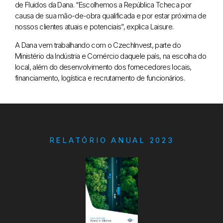
de Fluidos da Dana. “Escolhemos a República Tcheca por
causa de sua mão-de-obra qualificada e por estar próxima de
nossos clientes atuais e potenciais”, explica Laisure.
A Dana vem trabalhando com o CzechInvest, parte do
Ministério da Indústria e Comércio daquele país, na escolha do
local, além do desenvolvimento dos fornecedores locais,
financiamento, logística e recrutamento de funcionários.
RELATÓRIO ANUAL 2023