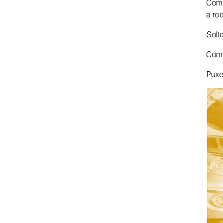
Com 
a rod
Solte
Com 
Puxe