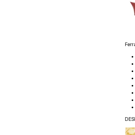
Ferr
DE