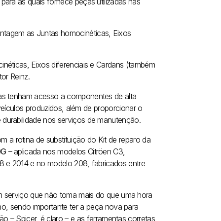
para as quais fornece peças utilizadas nas
ntagem as Juntas homocinéticas, Eixos
néticas, Eixos diferenciais e Cardans (também
or Reinz.
ras tenham acesso a componentes de alta
 veículos produzidos, além de proporcionar o
 durabilidade nos serviços de manutenção.
a rotina de substituição do Kit de reparo da
10G
– aplicada nos modelos Citröen C3,
08 e 2014 e no modelo 208, fabricados entre
m serviço que não toma mais do que uma hora
ho, sendo importante ter a peça nova para
ção – Spicer, é claro – e as ferramentas corretas