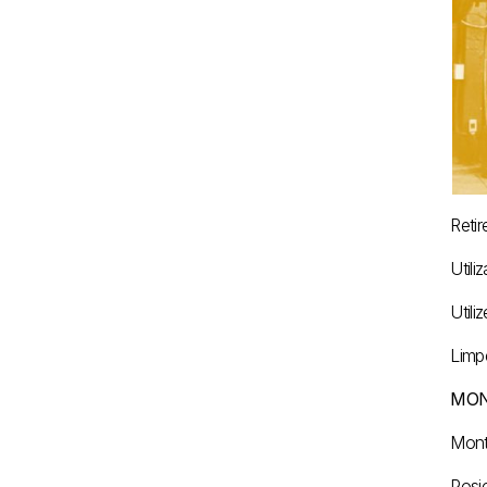
Retir
Utili
Utili
Limp
MO
Mont
Posi