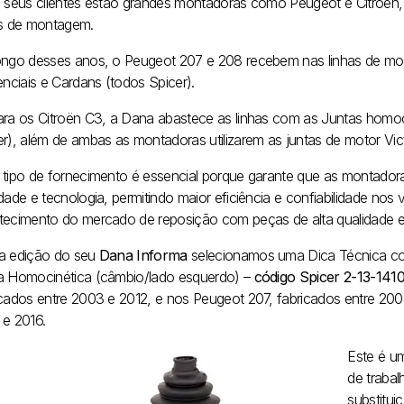
e seus clientes estão grandes montadoras como Peugeot e Citroën, 
as de montagem.
ongo desses anos, o Peugeot 207 e 208 recebem nas linhas de mo
enciais e Cardans (todos Spicer).
ara os Citroën C3, a Dana abastece as linhas com as Juntas homoci
er), além de ambas as montadoras utilizarem as juntas de motor Vict
 tipo de fornecimento é essencial porque garante que as montado
dade e tecnologia, permitindo maior eficiência e confiabilidade nos
tecimento do mercado de reposição com peças de alta qualidade e
a edição do seu
Dana Informa
selecionamos uma Dica Técnica com 
a Homocinética (câmbio/lado esquerdo) –
código Spicer 2-13-14
icados entre 2003 e 2012, e nos Peugeot 207, fabricados entre 20
 e 2016.
Este é u
de trabal
substitui