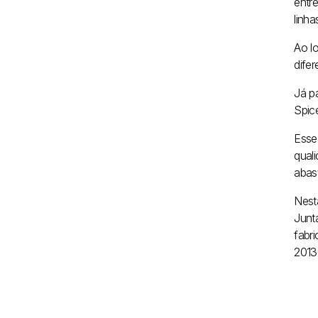
entr
linh
Ao l
difer
Já p
Spic
Esse
quali
abas
Nest
Junt
fabr
2013