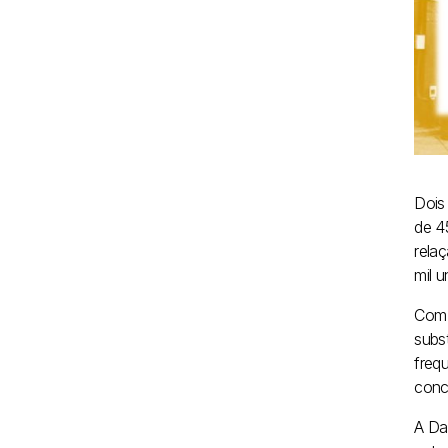
Dois
de 4
rela
mil 
Com 
subst
freq
conc
A Da