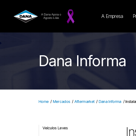
A Empresa
P
Dana Informa
Home
/
Mercados
/
Aftermarket
/
Dana Informa
/
Insta
In
Veículos Leves