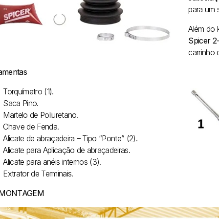
para um s
Além do k
Spicer 2
carrinho 
amentas
Torquímetro (1).
Saca Pino.
Martelo de Poliuretano.
Chave de Fenda.
Alicate de abraçadeira – Tipo “Ponte” (2).
Alicate para Aplicação de abraçadeiras.
Alicate para anéis internos (3).
Extrator de Terminais.
SMONTAGEM