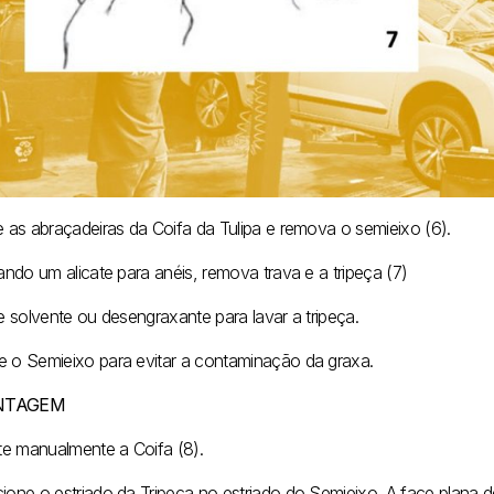
e as abraçadeiras da Coifa da Tulipa e remova o semieixo (6).
zando um alicate para anéis, remova trava e a tripeça (7)
ze solvente ou desengraxante para lavar a tripeça.
e o Semieixo para evitar a contaminação da graxa.
NTAGEM
e manualmente a Coifa (8).
cione o estriado da Tripeça no estriado do Semieixo. A face plana d