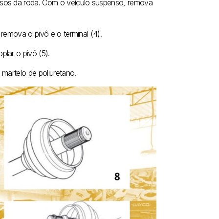
usos da roda. Com o veículo suspenso, remova
 remova o pivô e o terminal (4).
lar o pivô (5).
martelo de poliuretano.