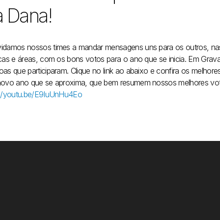
a Dana!
idamos nossos times a mandar mensagens uns para os outros, na
icas e áreas, com os bons votos para o ano que se inicia. Em Gra
oas que participaram. Clique no link ao abaixo e confira os melho
novo ano que se aproxima, que bem resumem nossos melhores votos
://youtu.be/E9IuUnHu4Eo