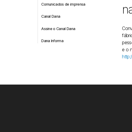
Comunicados de imprensa
n
Canal Dana
Conv
Assine o Canal Dana
fábr
Dana Informa
pess
e o 
http