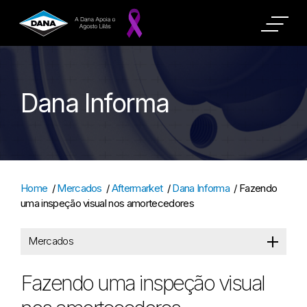
Dana Informa
Home
/
Mercados
/
Aftermarket
/
Dana Informa
/
Fazendo
uma inspeção visual nos amortecedores
Mercados
Fazendo uma inspeção visual