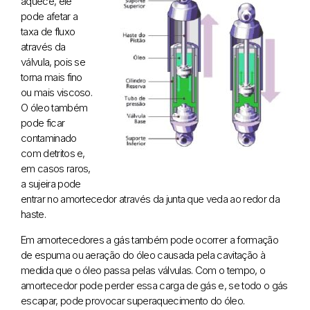
aquece, ele
pode afetar a
taxa de fluxo
através da
válvula, pois se
torna mais fino
ou mais viscoso.
O óleo também
pode ficar
contaminado
com detritos e,
em casos raros,
a sujeira pode
entrar no amortecedor através da junta que veda ao redor da
haste.
Em amortecedores a gás também pode ocorrer a formação
de espuma ou aeração do óleo causada pela cavitação à
medida que o óleo passa pelas válvulas. Com o tempo, o
amortecedor pode perder essa carga de gás e, se todo o gás
escapar, pode provocar superaquecimento do óleo.