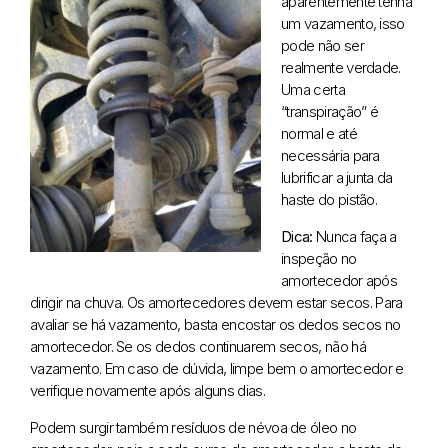
aparentemente tenha
um vazamento, isso
pode não ser
realmente verdade.
Uma certa
“transpiração” é
normal e até
necessária para
lubrificar a junta da
haste do pistão.
Dica:
Nunca faça a
inspeção no
amortecedor após
dirigir na chuva. Os amortecedores devem estar secos. Para
avaliar se há vazamento, basta encostar os dedos secos no
amortecedor. Se os dedos continuarem secos, não há
vazamento. Em caso de dúvida, limpe bem o amortecedor e
verifique novamente após alguns dias.
Podem surgir também resíduos de névoa de óleo no