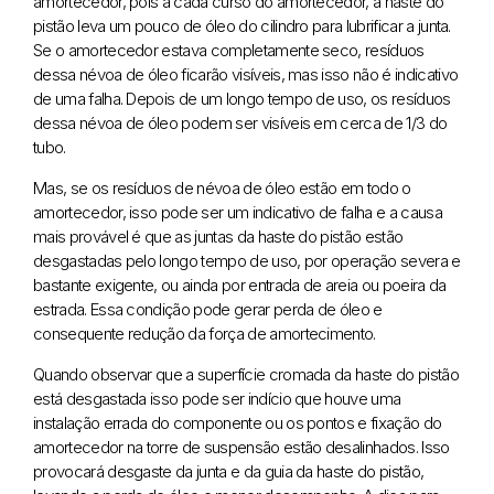
amortecedor, pois a cada curso do amortecedor, a haste do
pistão leva um pouco de óleo do cilindro para lubrificar a junta.
Se o amortecedor estava completamente seco, resíduos
dessa névoa de óleo ficarão visíveis, mas isso não é indicativo
de uma falha. Depois de um longo tempo de uso, os resíduos
dessa névoa de óleo podem ser visíveis em cerca de 1/3 do
tubo.
Mas, se os resíduos de névoa de óleo estão em todo o
amortecedor, isso pode ser um indicativo de falha e a causa
mais provável é que as juntas da haste do pistão estão
desgastadas pelo longo tempo de uso, por operação severa e
bastante exigente, ou ainda por entrada de areia ou poeira da
estrada. Essa condição pode gerar perda de óleo e
consequente redução da força de amortecimento.
Quando observar que a superfície cromada da haste do pistão
está desgastada isso pode ser indício que houve uma
instalação errada do componente ou os pontos e fixação do
amortecedor na torre de suspensão estão desalinhados. Isso
provocará desgaste da junta e da guia da haste do pistão,