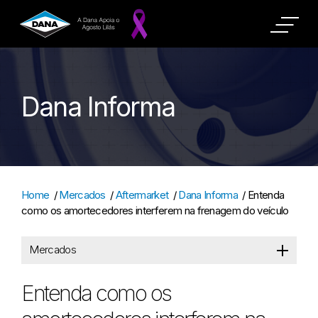
Dana Informa
Home
/
Mercados
/
Aftermarket
/
Dana Informa
/
Entenda
como os amortecedores interferem na frenagem do veículo
Mercados
Entenda como os