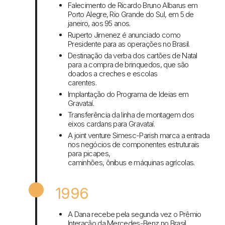
Falecimento de Ricardo Bruno Albarus em
Porto Alegre, Rio Grande do Sul, em 5 de
janeiro, aos 95 anos.
Ruperto Jimenez é anunciado como
Presidente para as operações no Brasil.
Destinação da verba dos cartões de Natal
para a compra de brinquedos, que são
doados a creches e escolas
carentes.
Implantação do Programa de Ideias em
Gravataí.
Transferência da linha de montagem dos
eixos cardans para Gravataí.
A joint venture Simesc-Parish marca a entrada
nos negócios de componentes estruturais
para picapes,
caminhões, ônibus e máquinas agrícolas.
1996
A Dana recebe pela segunda vez o Prêmio
Interação da Mercedes-Benz no Brasil.