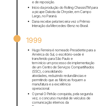
e de reposição.
Início da produção do Rolling ChassisTM para
a picape Dakota da Chrysler, em Campo
Largo, no Paraná.
Dana recebe pela terceira vez o Prêmio
Interação da Mercedes-Benz no Brasil.
1999
Hugo Ferreira é nomeado Presidente para a
América do Sul, o escritório-sede é
transferido para São Paulo e
tem início um processo de implementação
de um Centro de Serviços Compartilhados
(SSC), consolidando
atividades, reduzindo redundâncias e
permitindo que as fábricas foquem a
manufatura e a excelência
operacional.
O jornal O Pinhão conquista, pela segunda
vez, o concurso mundial de veículos de
comunicação internos da