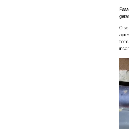
Essa
gera
O se
apre
forma
inco