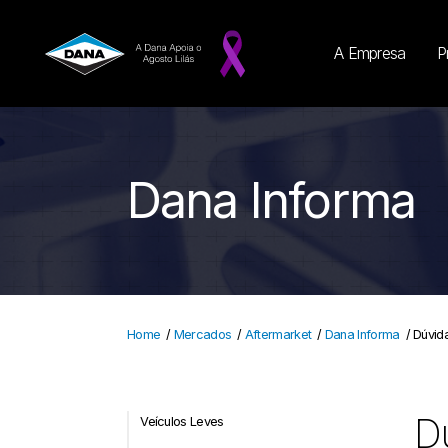
A Empresa
P
Dana Informa
Home
/
Mercados
/
Aftermarket
/
Dana Informa
/
Dúvida
Dú
Veículos Leves