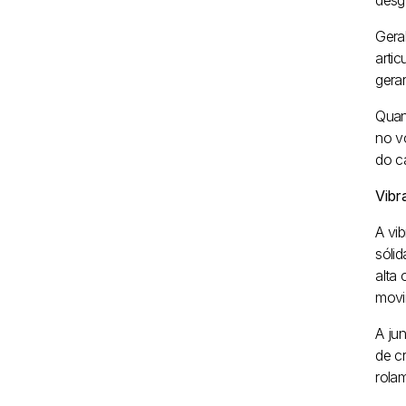
desg
Gera
arti
gerar
Quan
no v
do c
Vibr
A vi
sóli
alta
movi
A ju
de c
rola