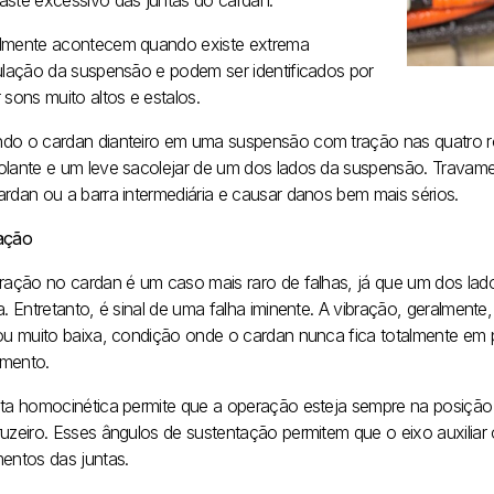
aste excessivo das juntas do cardan.
lmente acontecem quando existe extrema
culação da suspensão e podem ser identificados por
 sons muito altos e estalos.
do o cardan dianteiro em uma suspensão com tração nas quatro rod
olante e um leve sacolejar de um dos lados da suspensão. Travam
ardan ou a barra intermediária e causar danos bem mais sérios.
ação
bração no cardan é um caso mais raro de falhas, já que um dos la
da. Entretanto, é sinal de uma falha iminente. A vibração, geralme
 ou muito baixa, condição onde o cardan nunca fica totalmente em 
mento.
nta homocinética permite que a operação esteja sempre na posição
ruzeiro. Esses ângulos de sustentação permitem que o eixo auxiliar 
mentos das juntas.