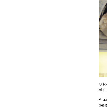
O eix
algu
A vi
desl