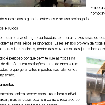
Embora b
homociné
do submetidas a grandes estresses e ao uso prolongado.
los e ruídos
los durante a aceleração ou freadas são muitas vezes sinais do d
roblemas mais sérios se ignorados. Esses estalos provêm da folga e
s barras intermediárias, dentro das cruzetas ou das juntas homocin
talo é perigoso por que permite que as folgas na
a de direção criem oscilações antes de encaixarem
rodas, o que gera fortes impactos nos rolamentos
uspensão.
vamentos
amentos podem ocorrer após ruídos bem audíveis
ardan, mas às vezes ocorrem como o resultado do