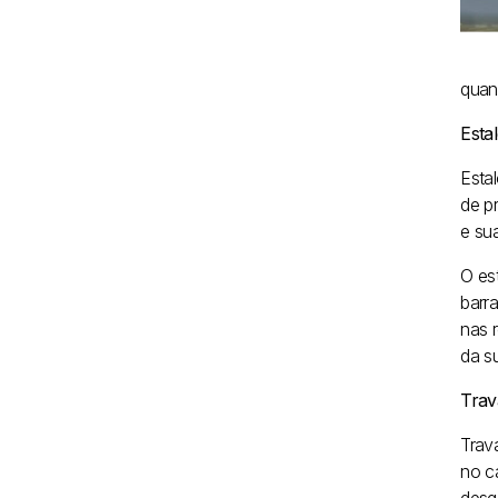
quan
Esta
Esta
de p
e sua
O es
barr
nas 
da s
Tra
Trav
no c