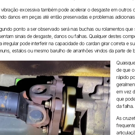
 vibração excessiva também pode acelerar o desgaste em outros c
ndo danos em peças até então preservadas e problemas adicionais 
gundo ponto a ser observado será nas buchas ou rolamentos que s
sentam sinais de desgaste, danos ou falhas. Qualquer destes com
 irregular pode interferir na capacidade do cardan girar correta e 
muns, estalos ou mesmo barulho de arranhões vindos da parte de b
Quaisque
de que o
rápido p
geralmen
em vez d
que pode
da falha.
As cruzet
frequent
articulaç