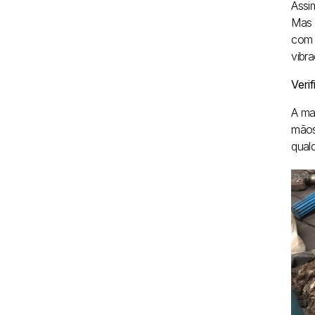
Assi
Mas 
com 
vibr
Veri
A ma
mãos
qual