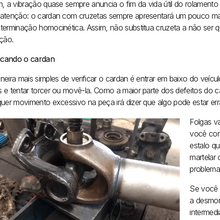
m, a vibração quase sempre anuncia o fim da vida útil do rolamento
atenção: o cardan com cruzetas sempre apresentará um pouco ma
terminação homocinética. Assim, não substitua cruzeta a não ser q
ação.
ficando o cardan
neira mais simples de verificar o cardan é entrar em baixo do veíc
 e tentar torcer ou movê-la. Como a maior parte dos defeitos do c
quer movimento excessivo na peça irá dizer que algo pode estar err
Folgas v
você cons
estalo qu
martelar 
problema
Se você e
a desmon
intermedi