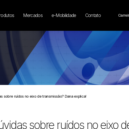
rodutos
Mercados
e-Mobilidade
Contato
Carrei
s sobre ruídos no eixo de transmissão? Dana explica!
vidas sobre ruídos no eixo 