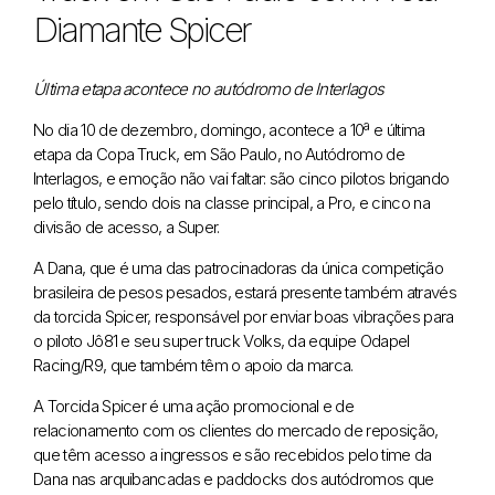
Diamante Spicer
Última etapa acontece no autódromo de Interlagos
No dia 10 de dezembro, domingo, acontece a 10ª e última
etapa da Copa Truck, em São Paulo, no Autódromo de
Interlagos, e emoção não vai faltar: são cinco pilotos brigando
pelo título, sendo dois na classe principal, a Pro, e cinco na
divisão de acesso, a Super.
A Dana, que é uma das patrocinadoras da única competição
brasileira de pesos pesados, estará presente também através
da torcida Spicer, responsável por enviar boas vibrações para
o piloto Jô81 e seu super truck Volks, da equipe Odapel
Racing/R9, que também têm o apoio da marca.
A Torcida Spicer é uma ação promocional e de
relacionamento com os clientes do mercado de reposição,
que têm acesso a ingressos e são recebidos pelo time da
Dana nas arquibancadas e paddocks dos autódromos que