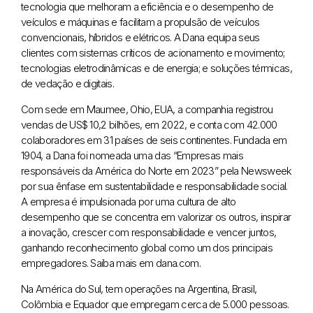
tecnologia que melhoram a eficiência e o desempenho de
veículos e máquinas e facilitam a propulsão de veículos
convencionais, híbridos e elétricos. A Dana equipa seus
clientes com sistemas críticos de acionamento e movimento;
tecnologias eletrodinâmicas e de energia; e soluções térmicas,
de vedação e digitais.
Com sede em Maumee, Ohio, EUA, a companhia registrou
vendas de US$ 10,2 bilhões, em 2022, e conta com 42.000
colaboradores em 31 países de seis continentes. Fundada em
1904, a Dana foi nomeada uma das “Empresas mais
responsáveis da América do Norte em 2023” pela Newsweek
por sua ênfase em sustentabilidade e responsabilidade social.
A empresa é impulsionada por uma cultura de alto
desempenho que se concentra em valorizar os outros, inspirar
a inovação, crescer com responsabilidade e vencer juntos,
ganhando reconhecimento global como um dos principais
empregadores. Saiba mais em dana.com.
Na América do Sul, tem operações na Argentina, Brasil,
Colômbia e Equador que empregam cerca de 5.000 pessoas.