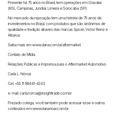
Presente há 75 anos no Brasil, tem operações em Gravataí
(RS), Campinas, Jundiaí, Limeira e Sorocaba (SP).
No mercado da reposição tem uma história de 75 anos de
investimentos no Brasil, com produtos que são sinônimos de
qualidade e tradição através das marcas Spicer, Victor Reinz e
Albarus.
Saiba mais em www.dana.com.br/aftermarket
Contato de Mídia
Relações Públicas e Imprensa para o Aftermarket Automotivo
Carla L. Nórcia
Cel. +55 11 98441-4243
e-mail: carla.norcia@insighttrade.com.br
Prezado colega, você também pode acessar esse e outros
conteúdos em www.dananoar.com.br