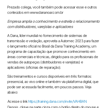
Prezado colega, você também pode acessar esse e outros
conteúdos em www.dananoar.com.br
Empresa amplia o conhecimento e estreita o relacionamento
com distribuidores, varejistas e aplicadores
A Dana, líder mundial no fornecimento de sistemas de
transmissão e vedação, aproveita a Automec 2023 para fazer
o lançamento oficial no Brasil da Dana Training Academy, um
programa de capacitação que promove conhecimento em
áreas comerciais e técnicas, dirigido para os profissionais de
vendas de autopeças (distribuidores e varejistas) e
aplicadores (oficinas de reparação).
São treinamentos e cursos disponíveis em três formatos:
presencial, ao vivo online e também via plataforma digital, que
pode ser acessada facilmente, em poucos passos. Veja
abaixo:
Acesse o link
https://training.dana.com/invite/VAHBAN
Depois, clique na parte cinza com o botão direito do mouse e