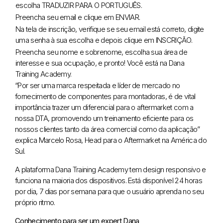
escolha TRADUZIR PARA O PORTUGUÊS.
Preencha seu email e clique em ENVIAR.
Na tela de inscrição, verifique se seu email está correto, digite
uma senha à sua escolha e depois clique em INSCRIÇÃO.
Preencha seu nome e sobrenome, escolha sua área de
interesse e sua ocupação, e pronto! Você está na Dana
Training Academy.
“Por ser uma marca respeitada e líder de mercado no
fornecimento de componentes para montadoras, é de vital
importância trazer um diferencial para o aftermarket com a
nossa DTA, promovendo um treinamento eficiente para os
nossos clientes tanto da área comercial como da aplicação”
explica Marcelo Rosa,
Head para o Aftermarket na América do
Sul
.
A plataforma Dana Training Academy tem design responsivo e
funciona na maioria dos dispositivos. Está disponível 24 horas
por dia, 7 dias por semana para que o usuário aprenda no seu
próprio ritmo.
Conhecimento para ser um expert Dana