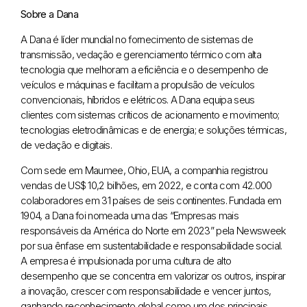
Sobre a Dana
A Dana é líder mundial no fornecimento de sistemas de
transmissão, vedação e gerenciamento térmico com alta
tecnologia que melhoram a eficiência e o desempenho de
veículos e máquinas e facilitam a propulsão de veículos
convencionais, híbridos e elétricos. A Dana equipa seus
clientes com sistemas críticos de acionamento e movimento;
tecnologias eletrodinâmicas e de energia; e soluções térmicas,
de vedação e digitais.
Com sede em Maumee, Ohio, EUA, a companhia registrou
vendas de US$ 10,2 bilhões, em 2022, e conta com 42.000
colaboradores em 31 países de seis continentes. Fundada em
1904, a Dana foi nomeada uma das “Empresas mais
responsáveis da América do Norte em 2023” pela Newsweek
por sua ênfase em sustentabilidade e responsabilidade social.
A empresa é impulsionada por uma cultura de alto
desempenho que se concentra em valorizar os outros, inspirar
a inovação, crescer com responsabilidade e vencer juntos,
ganhando reconhecimento global como um dos principais