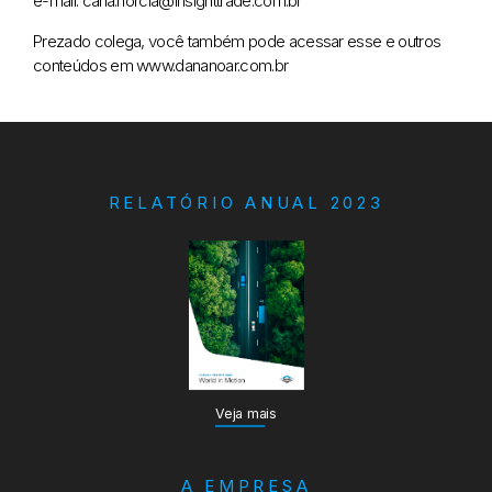
e-mail: carla.norcia@insighttrade.com.br
Prezado colega, você também pode acessar esse e outros
conteúdos em www.dananoar.com.br
RELATÓRIO ANUAL 2023
Veja mais
A EMPRESA