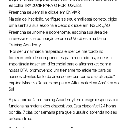
escolha TRADUZIR PARA O PORTUGUÊS.
Preencha seu email e clique em ENVIAR.
Na tela de inscrição, verifique se seu email está correto, digite
uma senha à sua escolha e depois clique em INSCRIÇÃO.
Preencha seu nome e sobrenome, escolha sua área de
interesse e sua ocupação, e pronto! Você está na Dana
Training Academy.
“Por ser uma marca respeitada e líder de mercado no
fornecimento de componentes para montadoras, é de vital
importância trazer um diferencial para o aftermarket com a
nossa DTA, promovendo um treinamento eficiente para os
nossos clientes tanto da área comercial como da aplicação”
explica Marcelo Rosa,
Head para o Aftermarket na América do
Sul
.
A plataforma Dana Training Academy tem design responsivo e
funciona na maioria dos dispositivos. Está disponível 24 horas
por dia, 7 dias por semana para que o usuário aprenda no seu
próprio ritmo.