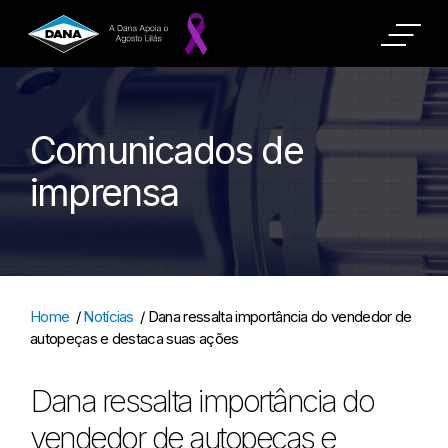
Comunicados de
imprensa
Home
/
Notícias
/
Dana ressalta importância do vendedor de
autopeças e destaca suas ações
Dana ressalta importância do
vendedor de autopeças e