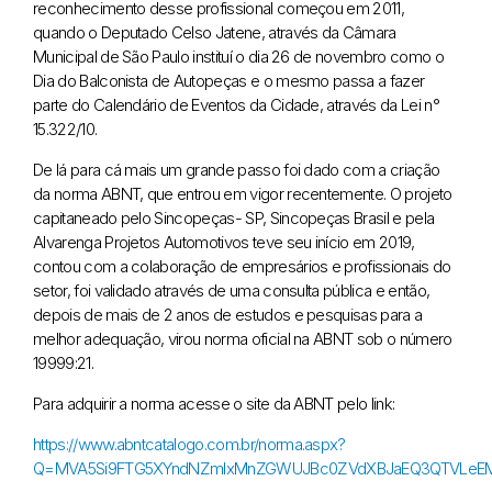
reconhecimento desse profissional começou em 2011,
quando o Deputado Celso Jatene, através da Câmara
Municipal de São Paulo instituí o dia 26 de novembro como o
Dia do Balconista de Autopeças e o mesmo passa a fazer
parte do Calendário de Eventos da Cidade, através da Lei n°
15.322/10.
De lá para cá mais um grande passo foi dado com a criação
da norma ABNT, que entrou em vigor recentemente. O projeto
capitaneado pelo Sincopeças- SP, Sincopeças Brasil e pela
Alvarenga Projetos Automotivos teve seu início em 2019,
contou com a colaboração de empresários e profissionais do
setor, foi validado através de uma consulta pública e então,
depois de mais de 2 anos de estudos e pesquisas para a
melhor adequação, virou norma oficial na ABNT sob o número
19999:21.
Para adquirir a norma acesse o site da ABNT pelo link:
https://www.abntcatalogo.com.br/norma.aspx?
Q=MVA5Si9FTG5XYndNZmIxMnZGWUJBc0ZVdXBJaEQ3QTVLeE