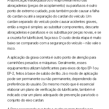
A lubrificação inadequada ou o reaproveitamento das
abraçadeiras (peças de acoplamento) ou parafusos é outro
ponto de extremo cuidado, pois também pode causar a falha
do cardan ou até a separação do cardan do veículo. Um
cardan separado do veículo pode causar acidentes graves,
então a regra é simples: ao substituir componentes, descarte
abraçadeiras e parafusos e os substitua por peças novas, e se
a cruzeta for lubrificável, faça isso. O custo desta etapa é muito
baixo se comparado com a segurança do veículo – não vale o
risco.
A aplicação da graxa correta é outro ponto de atenção para
caminhões pesados e máquinas. Geralmente, esses
equipamentos utilizam lubrificantes para eixos do tipo EP-1 ou
EP-2, feitos à base de sabão de lítio. Já o modo de aplicação
pode ser permanente ou não permanente, dependendo da
preferência do usuário. Do mesmo modo que é essencial
elaborar um plano de verificação do lubrificante, também é
indicado criar um plano adequado de prevenção para todo o
conjunto do eixo cardan.