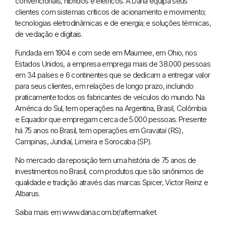
convencionais, híbridos e elétricos. A Dana equipa seus
clientes com sistemas críticos de acionamento e movimento;
tecnologias eletrodinâmicas e de energia; e soluções térmicas,
de vedação e digitais.
Fundada em 1904 e com sede em Maumee, em Ohio, nos
Estados Unidos, a empresa emprega mais de 38.000 pessoas
em 34 países e 6 continentes que se dedicam a entregar valor
para seus clientes, em relações de longo prazo, incluindo
praticamente todos os fabricantes de veículos do mundo. Na
América do Sul, tem operações na Argentina, Brasil, Colômbia
e Equador que empregam cerca de 5.000 pessoas. Presente
há 75 anos no Brasil, tem operações em Gravataí (RS),
Campinas, Jundiaí, Limeira e Sorocaba (SP).
No mercado da reposição tem uma história de 75 anos de
investimentos no Brasil, com produtos que são sinônimos de
qualidade e tradição através das marcas Spicer, Victor Reinz e
Albarus.
Saiba mais em
www.dana.com.br/aftermarket.