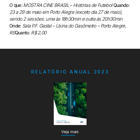
O que:
MOSTRA CINE BRASIL – Histórias de Futebol
Quando:
23 a 29 de maio em Porto Alegre (exceto dia 27 de maio),
sendo 2 sessões: uma às 18h30min e outra às 20h30min
Onde:
Sala P.F. Gastal – Usina do Gasômetro – Porto Alegre,
RS
Quanto:
R$ 2,00
RELATÓRIO ANUAL 2023
Veja mais