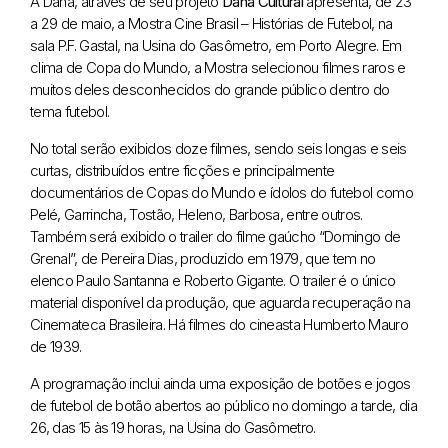
A Dana, através de seu projeto
Dana Cultural
apresenta, de 23
a 29 de maio, a Mostra Cine Brasil – Histórias de Futebol, na
sala P.F. Gastal,
na Usina do Gasômetro, em Porto Alegre. Em
clima de Copa do Mundo, a Mostra selecionou filmes raros e
muitos deles desconhecidos do grande
público dentro do
tema futebol.
No total serão exibidos doze filmes, sendo seis longas e seis
curtas, distribuídos entre ficções e principalmente
documentários de Copas do
Mundo e ídolos do futebol como
Pelé, Garrincha, Tostão, Heleno, Barbosa, entre outros.
Também será exibido o trailer do filme gaúcho “Domingo de
Grenal”, de Pereira Dias, produzido em 1979, que tem no
elenco Paulo Santanna e Roberto Gigante. O trailer é o único
material disponível da produção, que aguarda recuperação na
Cinemateca
Brasileira. Há filmes do cineasta Humberto Mauro
de 1939.
A programação inclui ainda uma exposição de botões e jogos
de futebol
de botão abertos ao público no domingo a tarde, dia
26, das 15 às 19 horas, na Usina do Gasômetro.